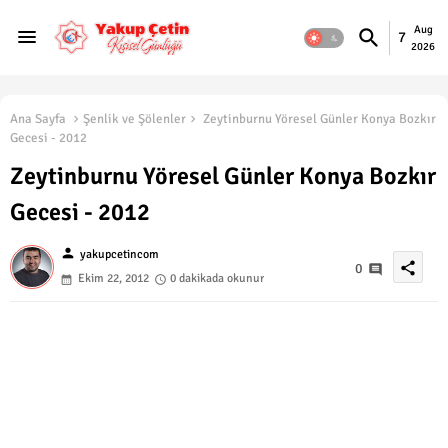
Aug
7
2026
Ana Sayfa
Şenlik ve Şölenler
Zeytinburnu Yöresel Günler Konya Bozkır
Gecesi - 2012
Zeytinburnu Yöresel Günler Konya Bozkır
Gecesi - 2012
person
yakupcetincom
share
0
Ekim 22, 2012
0 dakikada okunur