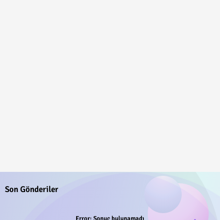
Son Gönderiler
Error:
Sonuç bulunamadı