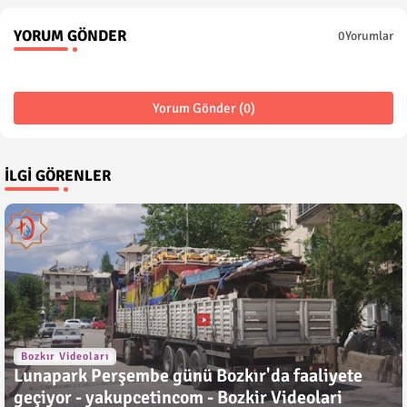
YORUM GÖNDER
0Yorumlar
Yorum Gönder (0)
İLGI GÖRENLER
Bozkır Videoları
Lunapark Perşembe günü Bozkır'da faaliyete
geçiyor - yakupcetincom - Bozkir Videolari