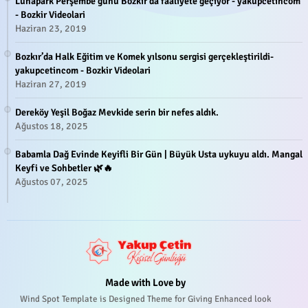
Lunapark Perşembe günü Bozkır'da faaliyete geçiyor - yakupcetincom
- Bozkir Videolari
Haziran 23, 2019
Bozkır’da Halk Eğitim ve Komek yılsonu sergisi gerçekleştirildi-
yakupcetincom - Bozkir Videolari
Haziran 27, 2019
Dereköy Yeşil Boğaz Mevkide serin bir nefes aldık.
Ağustos 18, 2025
Babamla Dağ Evinde Keyifli Bir Gün | Büyük Usta uykuyu aldı. Mangal
Keyfi ve Sohbetler 🌿🔥
Ağustos 07, 2025
Made with Love by
Wind Spot Template is Designed Theme for Giving Enhanced look