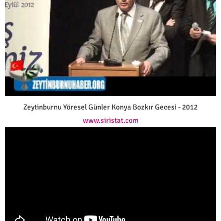
Zeytinburnu Yöresel Günler Konya Bozkır Gecesi - 2012
www.siristat.com