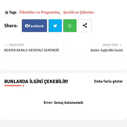
Tags
Etkinliler ve Programlar
Şenlik ve Şölenler
Facebook
Twit
Wha
DAHA ESKI
DAHA YENI
BOZKIR BARAJI DEDEMLİ SEMİNERİ
Bozkır Ayğırdibi Gezisi
ter
tsap
p
BUNLARDA İLGINI ÇEKEBILIR!
Daha fazla göster
Error:
Sonuç bulunamadı