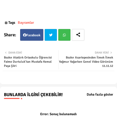
Tags
Bayramlar
Facebook
Twit
Wha
DAHA ESKI
DAHA YENI
Bozkır Atatürk Ortaokulu Öğrencisi
Bozkır Asartepesinden İlmek İlmek
ter
tsap
Faime Durtuluk'tan Mustafa Kemal
Yağmur Yağarken Genel Video Görünüm
Paşa Şiiri
11.11.12
p
BUNLARDA İLGINI ÇEKEBILIR!
Daha fazla göster
Error:
Sonuç bulunamadı