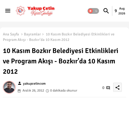
Aug
9
2026
Ana Sayfa
Bayramlar
10 Kasım Bozkır Belediyesi Etkinlikleri ve
Program Akışı - Bozkır'da 10 Kasım 2012
10 Kasım Bozkır Belediyesi Etkinlikleri
ve Program Akışı - Bozkır'da 10 Kasım
2012
person
yakupcetincom
share
0
Aralık 26, 2012
0 dakikada okunur