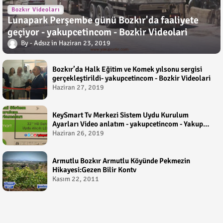
Bozkır Videoları
Lunapark Perşembe günü Bozkır'da faaliyete
geçiyor - yakupcetincom - Bozkir Videolari
Adsız
Haziran 23, 2019
Bozkır’da Halk Eğitim ve Komek yılsonu sergisi
gerçekleştirildi- yakupcetincom - Bozkir Videolari
Haziran 27, 2019
KeySmart Tv Merkezi Sistem Uydu Kurulum
Ayarları Video anlatım - yakupcetincom - Yakup
Çetin
Haziran 26, 2019
Armutlu Bozkır Armutlu Köyünde Pekmezin
Hikayesi:Gezen Bilir Kontv
Kasım 22, 2011