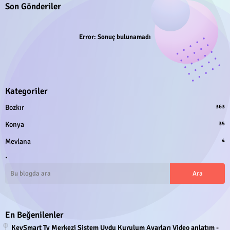
Son Gönderiler
Error:
Sonuç bulunamadı
Kategoriler
Bozkır
363
Konya
35
Mevlana
4
.
En Beğenilenler
KeySmart Tv Merkezi Sistem Uydu Kurulum Ayarları Video anlatım -