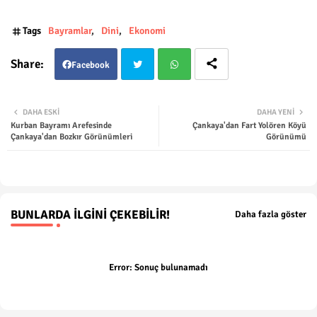
Tags
Bayramlar
Dini
Ekonomi
Facebook
Twit
Wha
DAHA ESKI
DAHA YENI
Kurban Bayramı Arefesinde
Çankaya'dan Fart Yolören Köyü
ter
tsap
Çankaya'dan Bozkır Görünümleri
Görünümü
p
BUNLARDA İLGINI ÇEKEBILIR!
Daha fazla göster
Error:
Sonuç bulunamadı