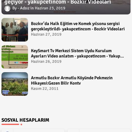
geçiyor - yakupcetincom - Bozkir Videolari
Adsız
Haziran 23, 2019
Bozkır’da Halk Eğitim ve Komek yılsonu sergisi
gerçekleştirildi- yakupcetincom - Bozkir Videolari
Haziran 27, 2019
KeySmart Tv Merkezi Sistem Uydu Kurulum
Ayarları Video anlatım - yakupcetincom - Yakup
Çetin
Haziran 26, 2019
Armutlu Bozkır Armutlu Köyünde Pekmezin
Hikayesi:Gezen Bilir Kontv
Kasım 22, 2011
SOSYAL HESAPLARIM