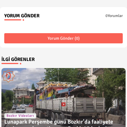
YORUM GÖNDER
0Yorumlar
Yorum Gönder (0)
İLGI GÖRENLER
Bozkır Videoları
Lunapark Perşembe günü Bozkır'da faaliyete