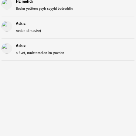
Hz mehdi
Bozkır yolören şeyh seyyid bedreddin
Adsız
neden olmasin:)
Adsız
o Evet, muhtemelen bu yuzden