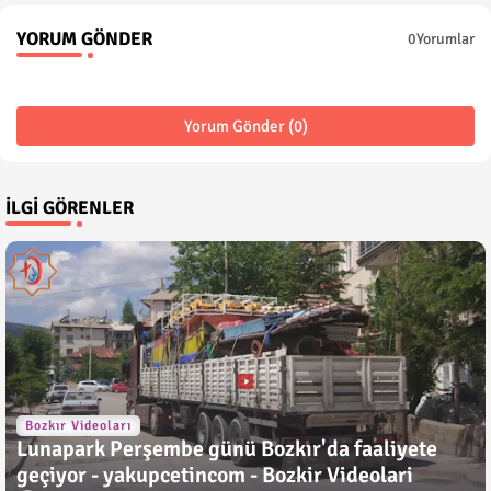
YORUM GÖNDER
0Yorumlar
Yorum Gönder (0)
İLGI GÖRENLER
Bozkır Videoları
Lunapark Perşembe günü Bozkır'da faaliyete
geçiyor - yakupcetincom - Bozkir Videolari