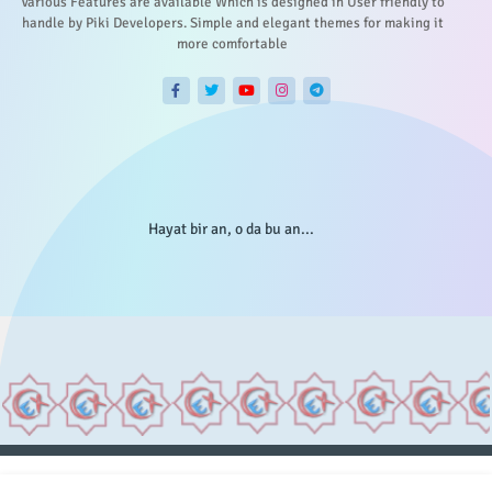
Various Features are available Which is designed in User friendly to
handle by Piki Developers. Simple and elegant themes for making it
more comfortable
Hayat bir an, o da bu an...
Anasayfa
Hakkımızda
Gizlilik Telif
İstatistikler