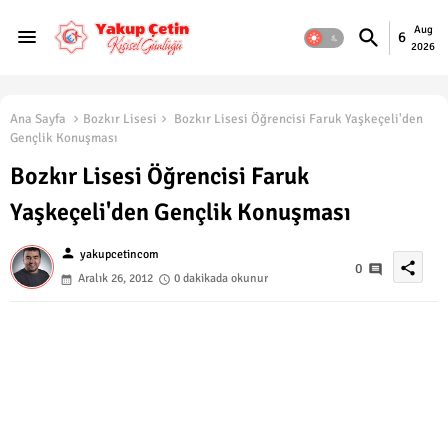
Aug
6
2026
Ana Sayfa
Bozkır Lisesi
Bozkır Lisesi Öğrencisi Faruk Yaşkeçeli'den
Gençlik Konuşması
Bozkır Lisesi Öğrencisi Faruk
Yaşkeçeli'den Gençlik Konuşması
person
yakupcetincom
share
0
Aralık 26, 2012
0 dakikada okunur