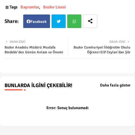
Tags
Bayramlar
Bozkır Lisesi
Facebook
Twit
Wha
DAHA ESKI
DAHA YENI
Bozkır Anadolu Müdürü Mustafa
Bozkır Cumhuriyet İlköğretim Okulu
ter
tsap
Bindebir'den Günün Anlam ve Önemi
Öğrenci Elif Ceylan'dan Şiir
p
BUNLARDA İLGINI ÇEKEBILIR!
Daha fazla göster
Error:
Sonuç bulunamadı