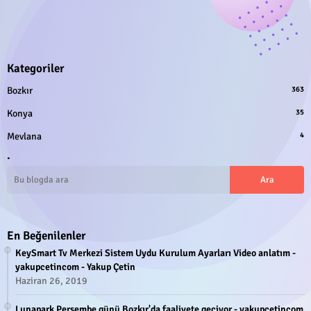
Kategoriler
Bozkır
363
Konya
35
Mevlana
4
.
En Beğenilenler
KeySmart Tv Merkezi Sistem Uydu Kurulum Ayarları Video anlatım -
yakupcetincom - Yakup Çetin
Haziran 26, 2019
Lunapark Perşembe günü Bozkır'da faaliyete geçiyor - yakupcetincom