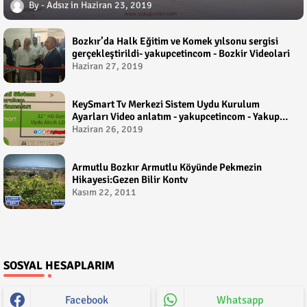
Adsız
Haziran 23, 2019
Bozkır’da Halk Eğitim ve Komek yılsonu sergisi
gerçekleştirildi- yakupcetincom - Bozkir Videolari
Haziran 27, 2019
KeySmart Tv Merkezi Sistem Uydu Kurulum
Ayarları Video anlatım - yakupcetincom - Yakup
Çetin
Haziran 26, 2019
Armutlu Bozkır Armutlu Köyünde Pekmezin
Hikayesi:Gezen Bilir Kontv
Kasım 22, 2011
SOSYAL HESAPLARIM
Facebook
Whatsapp