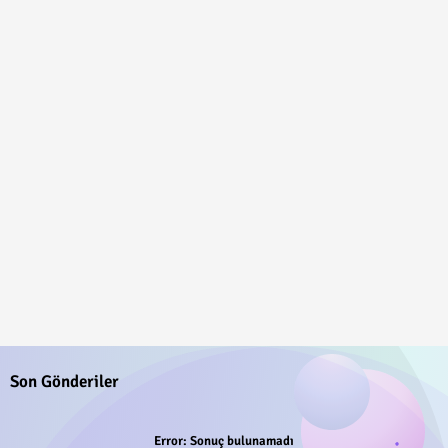
Son Gönderiler
Error:
Sonuç bulunamadı