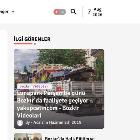
Aug
7
iğer
2026
İLGI GÖRENLER
Bozkır Videoları
Lunapark Perşembe günü
Bozkır'da faaliyete geçiyor -
yakupcetincom - Bozkir
Videolari
Adsız
Haziran 23, 2019
Bozkır’da Halk Eğitim ve