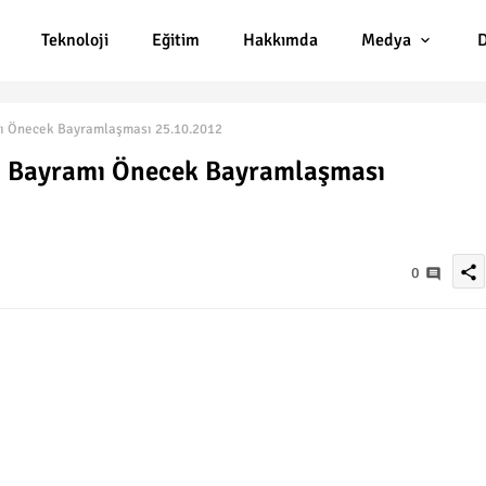
Teknoloji
Eğitim
Hakkımda
Medya
D
mı Önecek Bayramlaşması 25.10.2012
an Bayramı Önecek Bayramlaşması
share
0