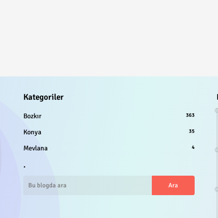
Kategoriler
Bozkır
363
Konya
35
Mevlana
4
.