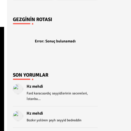
GEZGININ ROTASI
Error:
Sonuç bulunamadı
SON YORUMLAR
Hz mehdi
Fard karacaardıç seyyidlerinin secereleri,
İstanbu...
Hz mehdi
Bozkır yolören şeyh seyyid bedreddin