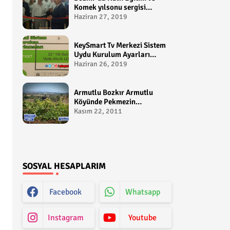
Komek yılsonu sergisi
gerçekleştirildi-
Haziran 27, 2019
yakupcetincom - Bozkir
Videolari
KeySmart Tv Merkezi Sistem
Uydu Kurulum Ayarları
Video anlatım -
Haziran 26, 2019
yakupcetincom - Yakup
Çetin
Armutlu Bozkır Armutlu
Köyünde Pekmezin
Hikayesi:Gezen Bilir Kontv
Kasım 22, 2011
SOSYAL HESAPLARIM
Facebook
Whatsapp
Instagram
Youtube