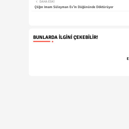
DAHA ESKI
Çılğın imam Süleyman Ev'in Düğününde Döktürüyor
BUNLARDA İLGINI ÇEKEBILIR!
E