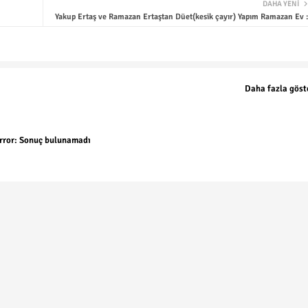
DAHA YENI
Yakup Ertaş ve Ramazan Ertaştan Düet(kesik çayır) Yapım Ramazan Ev :
Daha fazla göst
rror:
Sonuç bulunamadı