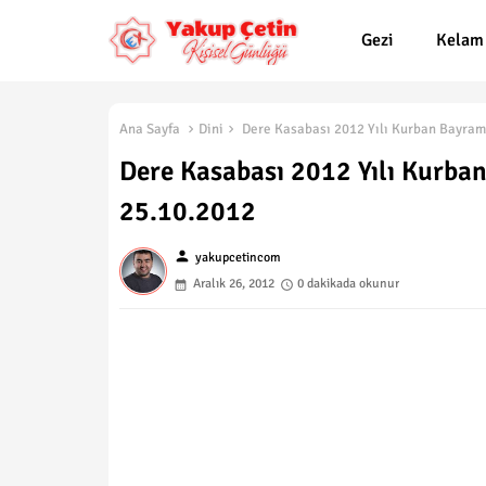
Gezi
Kelam
Ana Sayfa
Dini
Dere Kasabası 2012 Yılı Kurban Bayra
Dere Kasabası 2012 Yılı Kurb
25.10.2012
person
yakupcetincom
Aralık 26, 2012
0 dakikada okunur