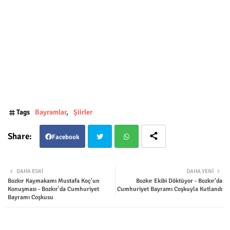
Tags
Bayramlar
Şiirler
Facebook
Twit
Wha
DAHA ESKI
DAHA YENI
Bozkır Kaymakamı Mustafa Koç'un
Bozkır Ekibi Döktüyor - Bozkır'da
ter
tsap
Konuşması - Bozkır'da Cumhuriyet
Cumhuriyet Bayramı Coşkuyla Kutlandı
Bayramı Coşkusu
p