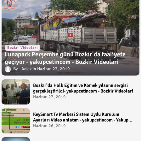
Bozkır Videoları
Lunapark Perşembe günü Bozkır'da faaliyete
geçiyor - yakupcetincom - Bozkir Videolari
Adsız
Haziran 23, 2019
Bozkır’da Halk Eğitim ve Komek yılsonu sergisi
gerçekleştirildi- yakupcetincom - Bozkir Videolari
Haziran 27, 2019
KeySmart Tv Merkezi Sistem Uydu Kurulum
Ayarları Video anlatım - yakupcetincom - Yakup
Çetin
Haziran 26, 2019