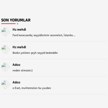
SON YORUMLAR
Hz mehdi
Fard karacaardıç seyyidlerinin secereleri, İstanbu...
Hz mehdi
Bozkır yolören şeyh seyyid bedreddin
Adsız
neden olmasin:)
Adsız
o Evet, muhtemelen bu yuzden