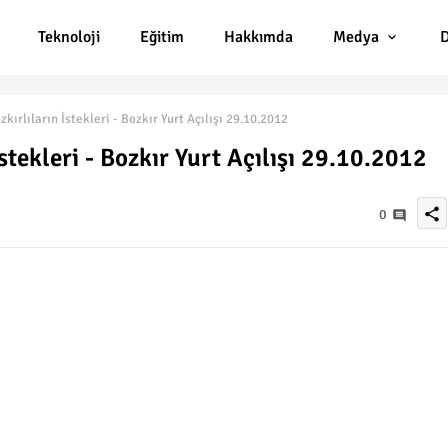
Teknoloji
Eğitim
Hakkımda
Medya
D
zkırlıların İstekleri - Bozkır Yurt Açılışı 29.10.2012
İstekleri - Bozkır Yurt Açılışı 29.10.2012
share
0