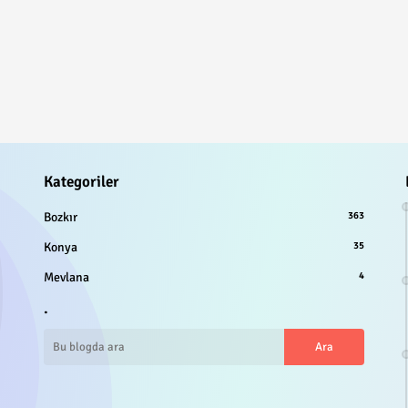
Kategoriler
Bozkır
363
Konya
35
Mevlana
4
.