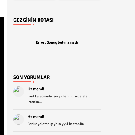
GEZGININ ROTASI
Error:
Sonuç bulunamadı
SON YORUMLAR
Hz mehdi
Fard karacaardıç seyyidlerinin secereleri,
İstanbu...
Hz mehdi
Bozkır yolören şeyh seyyid bedreddin