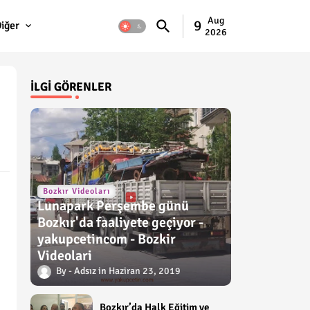
Aug
9
iğer
2026
İLGI GÖRENLER
Bozkır Videoları
Lunapark Perşembe günü
Bozkır'da faaliyete geçiyor -
yakupcetincom - Bozkir
Videolari
Adsız
Haziran 23, 2019
Bozkır’da Halk Eğitim ve