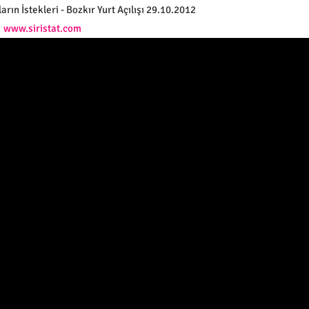
ların İstekleri - Bozkır Yurt Açılışı 29.10.2012
www.siristat.com