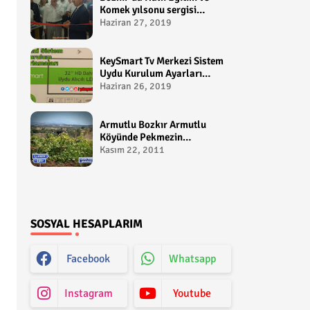
Komek yılsonu sergisi
gerçekleştirildi-
Haziran 27, 2019
yakupcetincom - Bozkir
Videolari
KeySmart Tv Merkezi Sistem
Uydu Kurulum Ayarları
Video anlatım -
Haziran 26, 2019
yakupcetincom - Yakup
Çetin
Armutlu Bozkır Armutlu
Köyünde Pekmezin
Hikayesi:Gezen Bilir Kontv
Kasım 22, 2011
SOSYAL HESAPLARIM
Facebook
Whatsapp
Instagram
Youtube