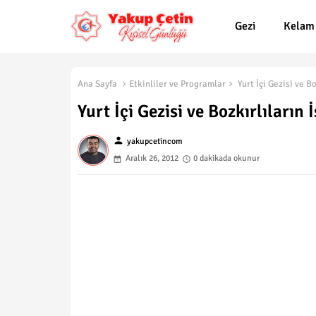
Gezi
Kelam
Ana Sayfa
Etkinliler ve Programlar
Yurt İçi Gezisi ve Bo
Yurt İçi Gezisi ve Bozkırlıların 
person
yakupcetincom
Aralık 26, 2012
0 dakikada okunur