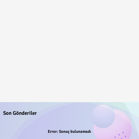
Son Gönderiler
Error:
Sonuç bulunamadı