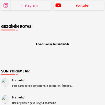
Instagram
Youtube
GEZGININ ROTASI
Error:
Sonuç bulunamadı
SON YORUMLAR
Hz mehdi
Fard karacaardıç seyyidlerinin secereleri, İstanbu...
Hz mehdi
Bozkır yolören şeyh seyyid bedreddin