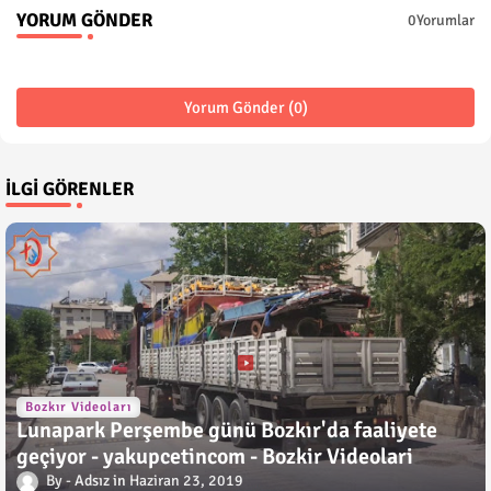
YORUM GÖNDER
0Yorumlar
Yorum Gönder (0)
İLGI GÖRENLER
Bozkır Videoları
Lunapark Perşembe günü Bozkır'da faaliyete
geçiyor - yakupcetincom - Bozkir Videolari
Adsız
Haziran 23, 2019