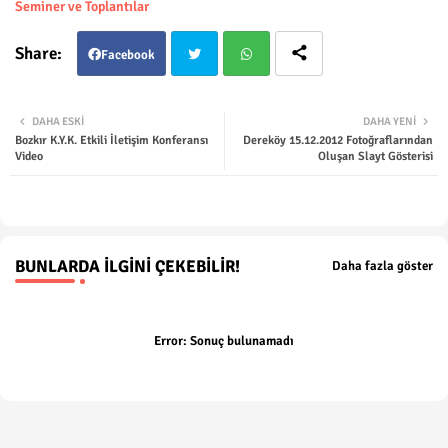
Seminer ve Toplantılar
Facebook
Twit
Wha
DAHA ESKI
DAHA YENI
Bozkır K.Y.K. Etkili İletişim Konferansı
Dereköy 15.12.2012 Fotoğraflarından
ter
tsap
Video
Oluşan Slayt Gösterisi
p
BUNLARDA İLGINI ÇEKEBILIR!
Daha fazla göster
Error:
Sonuç bulunamadı