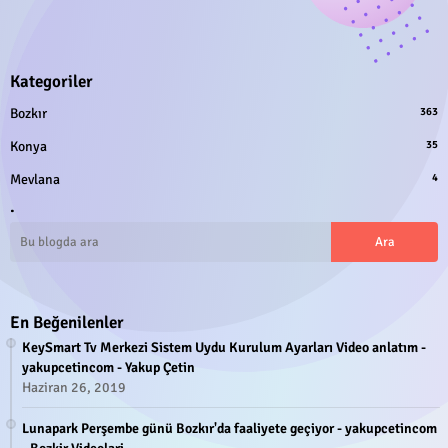
Kategoriler
Bozkır
363
Konya
35
Mevlana
4
.
En Beğenilenler
KeySmart Tv Merkezi Sistem Uydu Kurulum Ayarları Video anlatım -
yakupcetincom - Yakup Çetin
Haziran 26, 2019
Lunapark Perşembe günü Bozkır'da faaliyete geçiyor - yakupcetincom