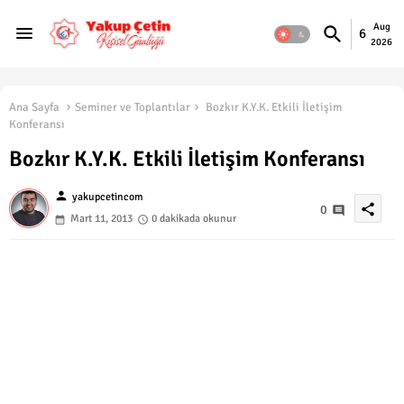
Aug
6
2026
Ana Sayfa
Seminer ve Toplantılar
Bozkır K.Y.K. Etkili İletişim
Konferansı
Bozkır K.Y.K. Etkili İletişim Konferansı
person
yakupcetincom
share
0
Mart 11, 2013
0 dakikada okunur