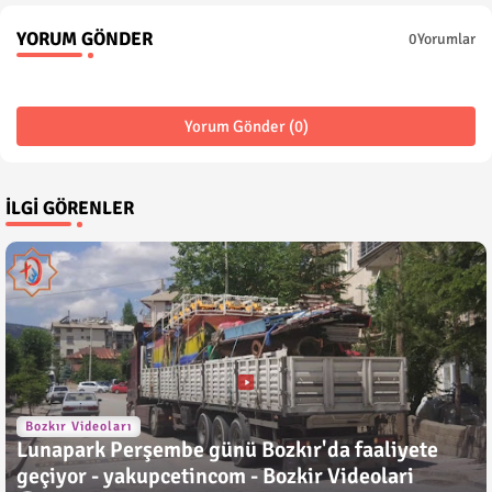
YORUM GÖNDER
0Yorumlar
Yorum Gönder (0)
İLGI GÖRENLER
Bozkır Videoları
Lunapark Perşembe günü Bozkır'da faaliyete
geçiyor - yakupcetincom - Bozkir Videolari