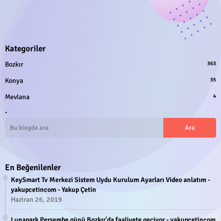
Kategoriler
Bozkır
363
Konya
35
Mevlana
4
.
En Beğenilenler
KeySmart Tv Merkezi Sistem Uydu Kurulum Ayarları Video anlatım -
yakupcetincom - Yakup Çetin
Haziran 26, 2019
Lunapark Perşembe günü Bozkır'da faaliyete geçiyor - yakupcetincom