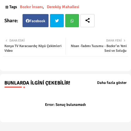
Tags
Bozkır İnsanı
Dereköy Mahallesi
Facebook
Twit
Wha
DAHA ESKI
DAHA YENI
Konya TV Karacaardıç Köyü Çekimleri
Nisan -Tadımı Tuzumu - Bozkır'ın Yeni
ter
tsap
Video
Sesi ve Soluğu
p
BUNLARDA İLGINI ÇEKEBILIR!
Daha fazla göster
Error:
Sonuç bulunamadı