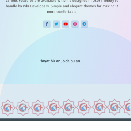
Various Features are available Which is designed in User friendly to
handle by Piki Developers. Simple and elegant themes for making it
more comfortable
Hayat bir an, o da bu an...
Anasayfa
Hakkımızda
Gizlilik Telif
İstatistikler