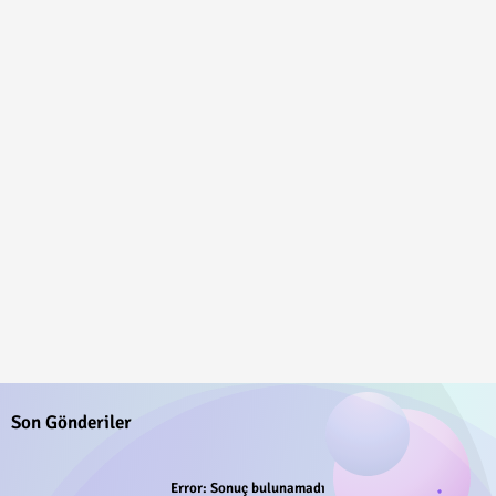
Son Gönderiler
Error:
Sonuç bulunamadı