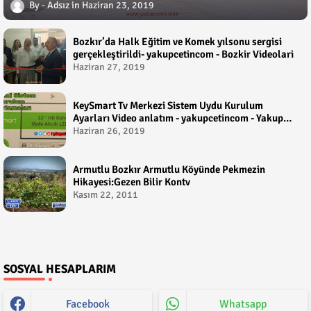
Adsız
Haziran 23, 2019
Bozkır’da Halk Eğitim ve Komek yılsonu sergisi
gerçekleştirildi- yakupcetincom - Bozkir Videolari
Haziran 27, 2019
KeySmart Tv Merkezi Sistem Uydu Kurulum
Ayarları Video anlatım - yakupcetincom - Yakup
Çetin
Haziran 26, 2019
Armutlu Bozkır Armutlu Köyünde Pekmezin
Hikayesi:Gezen Bilir Kontv
Kasım 22, 2011
SOSYAL HESAPLARIM
Facebook
Whatsapp