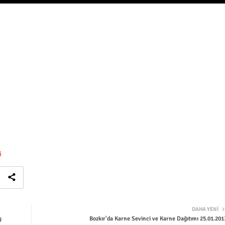
i
DAHA YENI
ş
Bozkır'da Karne Sevinci ve Karne Dağıtımı 25.01.201