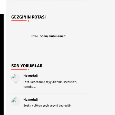
GEZGININ ROTASI
Error:
Sonuç bulunamadı
SON YORUMLAR
Hz mehdi
Fard karacaardıç seyyidlerinin secereleri,
İstanbu...
Hz mehdi
Bozkır yolören şeyh seyyid bedreddin