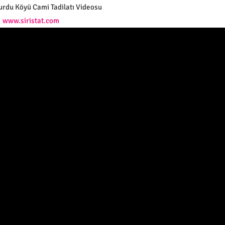
urdu Köyü Cami Tadilatı Videosu
www.siristat.com