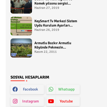
Komek yılsonu sergisi
gerçekleştirildi-
Haziran 27, 2019
yakupcetincom - Bozkir
Videolari
KeySmart Tv Merkezi Sistem
Uydu Kurulum Ayarları
Video anlatım -
Haziran 26, 2019
yakupcetincom - Yakup
Çetin
Armutlu Bozkır Armutlu
Köyünde Pekmezin
Hikayesi:Gezen Bilir Kontv
Kasım 22, 2011
SOSYAL HESAPLARIM
Facebook
Whatsapp
Instagram
Youtube