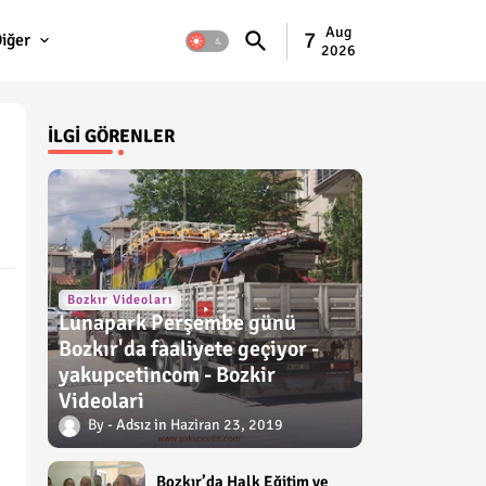
Aug
7
iğer
2026
İLGI GÖRENLER
Bozkır Videoları
Lunapark Perşembe günü
Bozkır'da faaliyete geçiyor -
yakupcetincom - Bozkir
Videolari
Adsız
Haziran 23, 2019
Bozkır’da Halk Eğitim ve