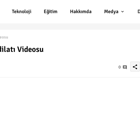
Teknoloji
Eğitim
Hakkımda
Medya
D
deosu
ilatı Videosu
share
0