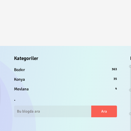
Kategoriler
Bozkır
363
Konya
35
Mevlana
4
.