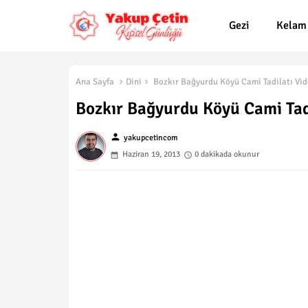
Gezi
Kelam
Ana Sayfa
Dini
Bozkır Bağyurdu Köyü Cami Tadilatı Vi
Bozkır Bağyurdu Köyü Cami Tad
person
yakupcetincom
Haziran 19, 2013
0 dakikada okunur