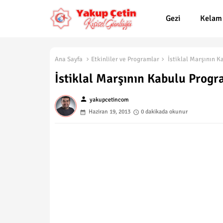
Gezi
Kelam
Ana Sayfa
Etkinliler ve Programlar
İstiklal Marşının K
İstiklal Marşının Kabulu Prog
person
yakupcetincom
Haziran 19, 2013
0 dakikada okunur