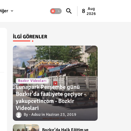
Aug
8
iğer
2026
İLGI GÖRENLER
Bozkır Videoları
Lunapark Perşembe günü
Bozkır'da faaliyete geçiyor -
yakupcetincom - Bozkir
Videolari
Adsız
Haziran 23, 2019
Bozkır’da Halk Eğitim ve