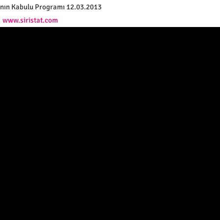
şının Kabulu Programı 12.03.2013
www.siristat.com