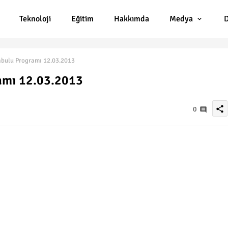
Teknoloji
Eğitim
Hakkımda
Medya
D
abulu Programı 12.03.2013
ramı 12.03.2013
share
0