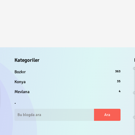
Kategoriler
Bozkır
363
Konya
35
Mevlana
4
.