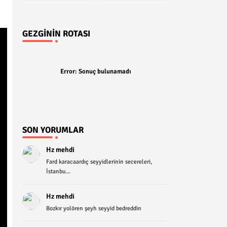
GEZGININ ROTASI
Error:
Sonuç bulunamadı
SON YORUMLAR
Hz mehdi
Fard karacaardıç seyyidlerinin secereleri,
İstanbu...
Hz mehdi
Bozkır yolören şeyh seyyid bedreddin