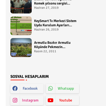
Komek yılsonu sergisi
gerçekleştirildi-
Haziran 27, 2019
yakupcetincom - Bozkir
Videolari
KeySmart Tv Merkezi Sistem
Uydu Kurulum Ayarları
Video anlatım -
Haziran 26, 2019
yakupcetincom - Yakup
Çetin
Armutlu Bozkır Armutlu
Köyünde Pekmezin
Hikayesi:Gezen Bilir Kontv
Kasım 22, 2011
SOSYAL HESAPLARIM
Facebook
Whatsapp
Instagram
Youtube