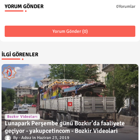
YORUM GÖNDER
0Yorumlar
Yorum Gönder (0)
İLGI GÖRENLER
Bozkır Videoları
Lunapark Perşembe günü Bozkır'da faaliyete
geçiyor - yakupcetincom - Bozkir Videolari
Adsız
Haziran 23, 2019