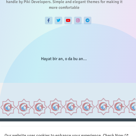
handle by Piki Developers. Simple and elegant themes for making it
more comfortable
Hayat bir an, o da bu an...
Anasayfa
Hakkımızda
Gizlilik Telif
İstatistikler
Our website uses cookies to enhance your experience.
Check Now