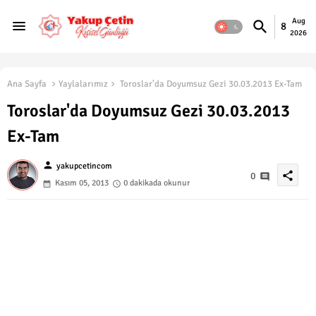
Aug
8
2026
Ana Sayfa
Yaylalarımız
Toroslar'da Doyumsuz Gezi 30.03.2013 Ex-Tam
Toroslar'da Doyumsuz Gezi 30.03.2013
Ex-Tam
person
yakupcetincom
share
0
Kasım 05, 2013
0 dakikada okunur