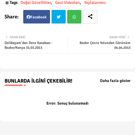
Tags
Doğal Güzellikler
Gezi Videoları
Yaylalarımız
Facebook
Twit
Wha
DAHA ESKI
DAHA YENI
Delibayam'dan Dere Kasabası -
Bozkır Çevre Yolundan Görünüm
ter
tsap
Bozkır/Konya 31.03.2013
04.04.2013
p
BUNLARDA İLGINI ÇEKEBILIR!
Daha fazla göster
Error:
Sonuç bulunamadı