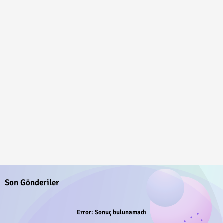
Son Gönderiler
Error:
Sonuç bulunamadı