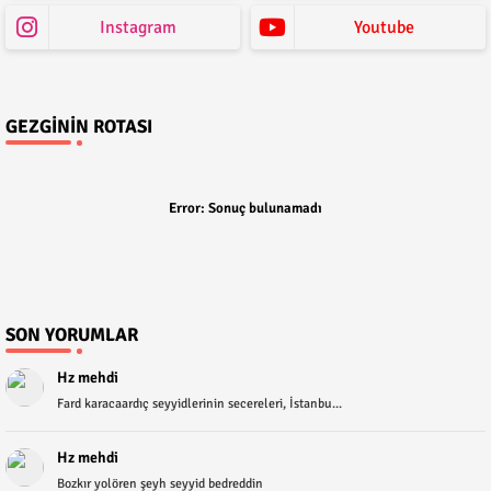
Instagram
Youtube
GEZGININ ROTASI
Error:
Sonuç bulunamadı
SON YORUMLAR
Hz mehdi
Fard karacaardıç seyyidlerinin secereleri, İstanbu...
Hz mehdi
Bozkır yolören şeyh seyyid bedreddin