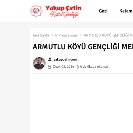
Gezi
Kelam
Ana Sayfa
Tv Programları
ARMUTLU KÖYÜ GENÇLİĞİ M
ARMUTLU KÖYÜ GENÇLİĞİ ME
person
yakupcetincom
Ocak 03, 2014
0 dakikada okunur