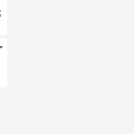
n
3
er