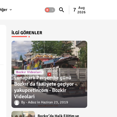
Aug
7
iğer
2026
İLGI GÖRENLER
Bozkır Videoları
Lunapark Perşembe günü
Bozkır'da faaliyete geçiyor -
yakupcetincom - Bozkir
Videolari
Adsız
Haziran 23, 2019
Bozkır’da Halk Eğitim ve