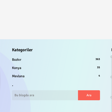
Kategoriler
Bozkır
363
Konya
35
Mevlana
4
.