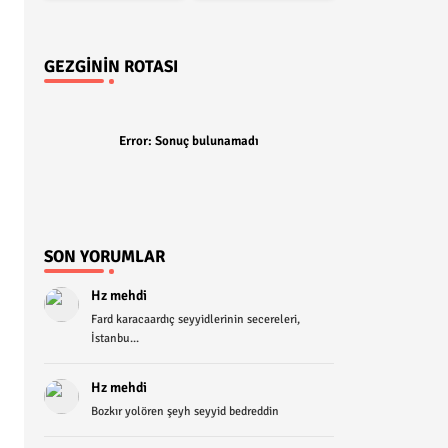
GEZGININ ROTASI
Error:
Sonuç bulunamadı
SON YORUMLAR
Hz mehdi
Fard karacaardıç seyyidlerinin secereleri,
İstanbu...
Hz mehdi
Bozkır yolören şeyh seyyid bedreddin