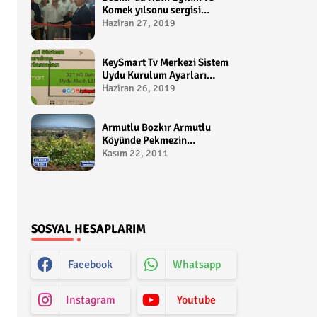
Komek yılsonu sergisi
gerçekleştirildi-
Haziran 27, 2019
yakupcetincom - Bozkir
Videolari
KeySmart Tv Merkezi Sistem
Uydu Kurulum Ayarları
Video anlatım -
Haziran 26, 2019
yakupcetincom - Yakup
Çetin
Armutlu Bozkır Armutlu
Köyünde Pekmezin
Hikayesi:Gezen Bilir Kontv
Kasım 22, 2011
SOSYAL HESAPLARIM
Facebook
Whatsapp
Instagram
Youtube