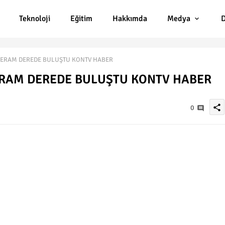
Teknoloji
Eğitim
Hakkımda
Medya
D
ERAM DEREDE BULUŞTU KONTV HABER
RAM DEREDE BULUŞTU KONTV HABER
share
0