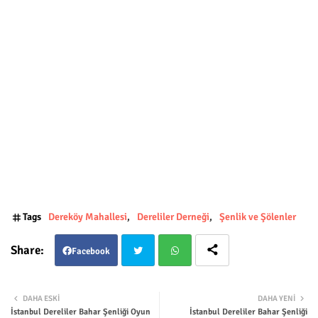
Tags
Dereköy Mahallesi
Dereliler Derneği
Şenlik ve Şölenler
Facebook
Twit
Wha
DAHA ESKI
DAHA YENI
İstanbul Dereliler Bahar Şenliği Oyun
İstanbul Dereliler Bahar Şenliği
ter
tsap