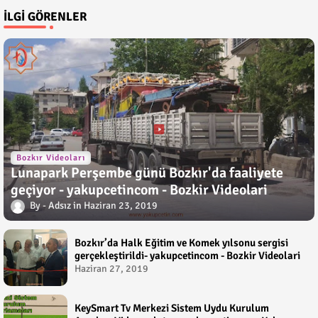
İLGI GÖRENLER
Bozkır Videoları
Lunapark Perşembe günü Bozkır'da faaliyete
geçiyor - yakupcetincom - Bozkir Videolari
Adsız
Haziran 23, 2019
Bozkır’da Halk Eğitim ve Komek yılsonu sergisi
gerçekleştirildi- yakupcetincom - Bozkir Videolari
Haziran 27, 2019
KeySmart Tv Merkezi Sistem Uydu Kurulum