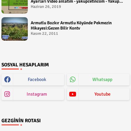
Ayarları Video anlatım - yakupcetincom - Yakup
Çetin
Haziran 26, 2019
Armutlu Bozkır Armutlu Köyünde Pekmezin
Hikayesi:Gezen Bilir Kontv
Kasım 22, 2011
SOSYAL HESAPLARIM
Facebook
Whatsapp
Instagram
Youtube
GEZGININ ROTASI