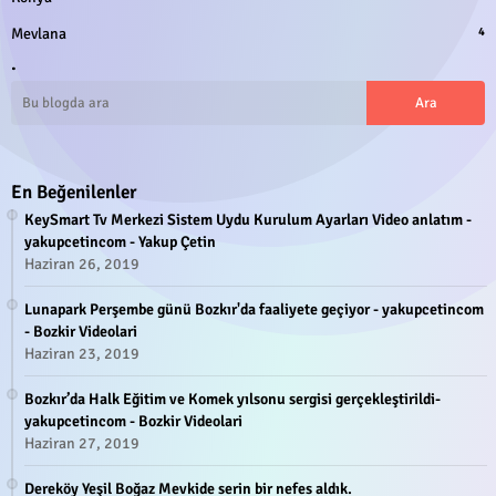
Mevlana
4
.
En Beğenilenler
KeySmart Tv Merkezi Sistem Uydu Kurulum Ayarları Video anlatım -
yakupcetincom - Yakup Çetin
Haziran 26, 2019
Lunapark Perşembe günü Bozkır'da faaliyete geçiyor - yakupcetincom
- Bozkir Videolari
Haziran 23, 2019
Bozkır’da Halk Eğitim ve Komek yılsonu sergisi gerçekleştirildi-
yakupcetincom - Bozkir Videolari
Haziran 27, 2019
Dereköy Yeşil Boğaz Mevkide serin bir nefes aldık.