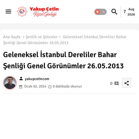
Aug
7
2026
Ana Sayfa
Şenlik ve Şölenler
Geleneksel İstanbul Dereliler Bahar
Şenliği Genel Görünümler 26.05.2013
Geleneksel İstanbul Dereliler Bahar
Şenliği Genel Görünümler 26.05.2013
person
yakupcetincom
share
0
Ocak 02, 2014
0 dakikada okunur