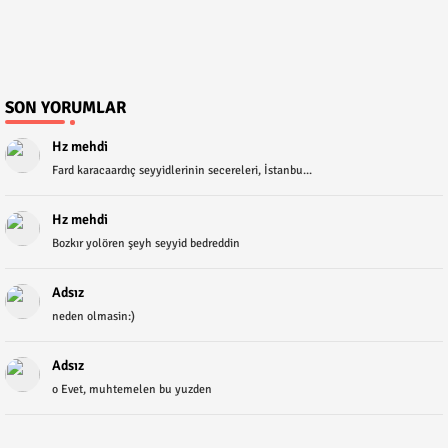
SON YORUMLAR
Hz mehdi
Fard karacaardıç seyyidlerinin secereleri, İstanbu...
Hz mehdi
Bozkır yolören şeyh seyyid bedreddin
Adsız
neden olmasin:)
Adsız
o Evet, muhtemelen bu yuzden