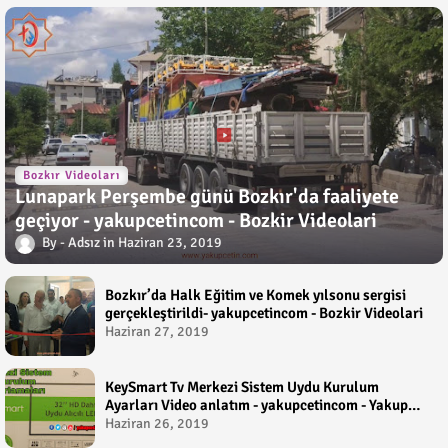
Bozkır Videoları
Lunapark Perşembe günü Bozkır'da faaliyete
geçiyor - yakupcetincom - Bozkir Videolari
Adsız
Haziran 23, 2019
Bozkır’da Halk Eğitim ve Komek yılsonu sergisi
gerçekleştirildi- yakupcetincom - Bozkir Videolari
Haziran 27, 2019
KeySmart Tv Merkezi Sistem Uydu Kurulum
Ayarları Video anlatım - yakupcetincom - Yakup
Çetin
Haziran 26, 2019