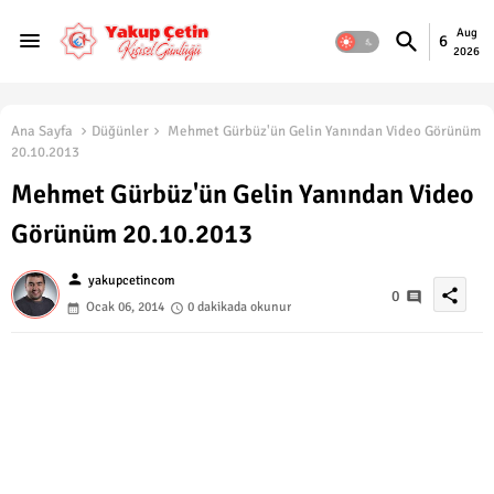
Aug
6
2026
Ana Sayfa
Düğünler
Mehmet Gürbüz'ün Gelin Yanından Video Görünüm
20.10.2013
Mehmet Gürbüz'ün Gelin Yanından Video
Görünüm 20.10.2013
person
yakupcetincom
share
0
Ocak 06, 2014
0 dakikada okunur