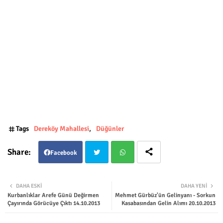
Tags
Dereköy Mahallesi
Düğünler
Facebook
Twit
Wha
DAHA ESKI
DAHA YENI
Kurbanlıklar Arefe Günü Değirmen
Mehmet Gürbüz'ün Gelinyanı - Sorkun
ter
tsap
Çayırında Görücüye Çıktı 14.10.2013
Kasabasından Gelin Alımı 20.10.2013
p