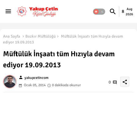
Aug
8
2026
Ana Sayfa
Bozkır Müftülüğü
Müftülük İnşaatı tüm Hızıyla devam
ediyor 19.09.2013
Müftülük İnşaatı tüm Hızıyla devam
ediyor 19.09.2013
person
yakupcetincom
share
0
Ocak 05, 2014
0 dakikada okunur