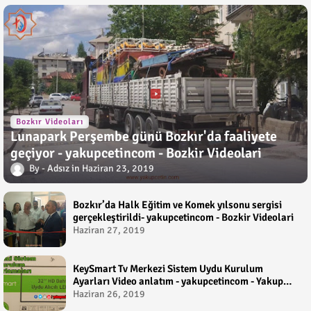
Bozkır Videoları
Lunapark Perşembe günü Bozkır'da faaliyete
geçiyor - yakupcetincom - Bozkir Videolari
Adsız
Haziran 23, 2019
Bozkır’da Halk Eğitim ve Komek yılsonu sergisi
gerçekleştirildi- yakupcetincom - Bozkir Videolari
Haziran 27, 2019
KeySmart Tv Merkezi Sistem Uydu Kurulum
Ayarları Video anlatım - yakupcetincom - Yakup
Çetin
Haziran 26, 2019