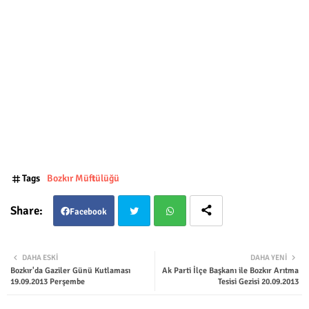
Tags
Bozkır Müftülüğü
Facebook
Twit
Wha
DAHA ESKI
DAHA YENI
Bozkır'da Gaziler Günü Kutlaması
Ak Parti İlçe Başkanı ile Bozkır Arıtma
ter
tsap
19.09.2013 Perşembe
Tesisi Gezisi 20.09.2013
p