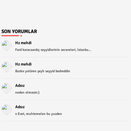
SON YORUMLAR
Hz mehdi
Fard karacaardıç seyyidlerinin secereleri, İstanbu...
Hz mehdi
Bozkır yolören şeyh seyyid bedreddin
Adsız
neden olmasin:)
Adsız
o Evet, muhtemelen bu yuzden