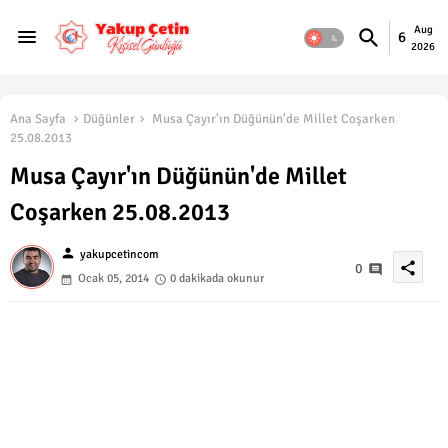
Aug
6
2026
Ana Sayfa
Düğünler
Musa Çayır'ın Düğünün'de Millet Coşarken
25.08.2013
Musa Çayır'ın Düğünün'de Millet
Coşarken 25.08.2013
person
yakupcetincom
share
0
Ocak 05, 2014
0 dakikada okunur