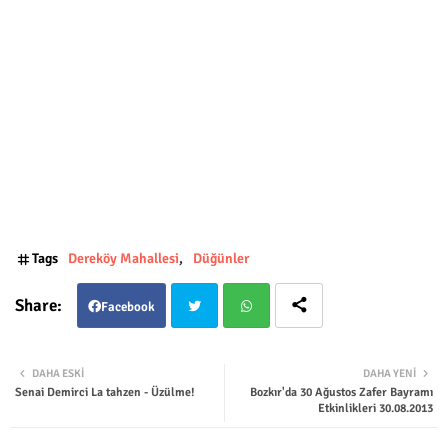
Tags
Dereköy Mahallesi
Düğünler
Facebook
Twit
Wha
DAHA ESKI
DAHA YENI
Senai Demirci La tahzen - Üzülme!
Bozkır'da 30 Ağustos Zafer Bayramı
ter
tsap
Etkinlikleri 30.08.2013
p