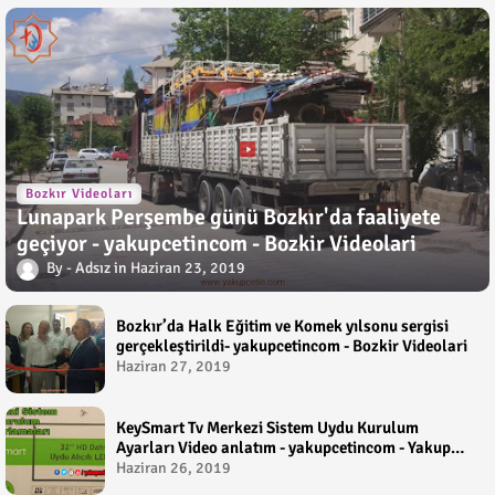
Bozkır Videoları
Lunapark Perşembe günü Bozkır'da faaliyete
geçiyor - yakupcetincom - Bozkir Videolari
Adsız
Haziran 23, 2019
Bozkır’da Halk Eğitim ve Komek yılsonu sergisi
gerçekleştirildi- yakupcetincom - Bozkir Videolari
Haziran 27, 2019
KeySmart Tv Merkezi Sistem Uydu Kurulum
Ayarları Video anlatım - yakupcetincom - Yakup
Çetin
Haziran 26, 2019