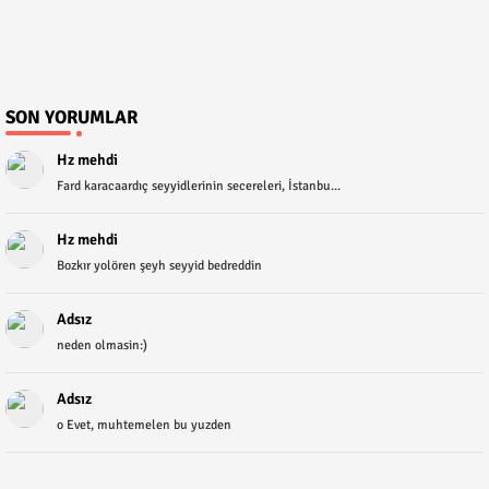
SON YORUMLAR
Hz mehdi
Fard karacaardıç seyyidlerinin secereleri, İstanbu...
Hz mehdi
Bozkır yolören şeyh seyyid bedreddin
Adsız
neden olmasin:)
Adsız
o Evet, muhtemelen bu yuzden