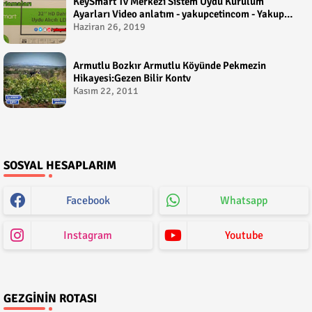
KeySmart Tv Merkezi Sistem Uydu Kurulum
Ayarları Video anlatım - yakupcetincom - Yakup
Çetin
Haziran 26, 2019
Armutlu Bozkır Armutlu Köyünde Pekmezin
Hikayesi:Gezen Bilir Kontv
Kasım 22, 2011
SOSYAL HESAPLARIM
Facebook
Whatsapp
Instagram
Youtube
GEZGININ ROTASI