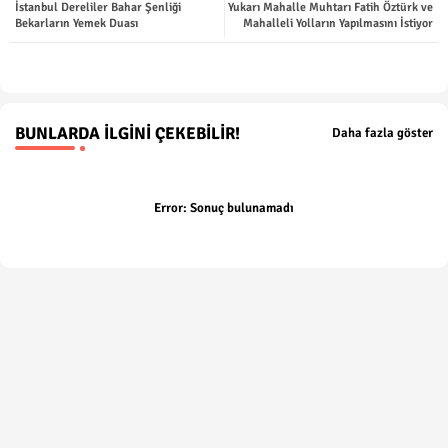
İstanbul Dereliler Bahar Şenliği
Yukarı Mahalle Muhtarı Fatih Öztürk ve
ter
tsap
Bekarların Yemek Duası
Mahalleli Yolların Yapılmasını İstiyor
p
BUNLARDA İLGINI ÇEKEBILIR!
Daha fazla göster
Error:
Sonuç bulunamadı