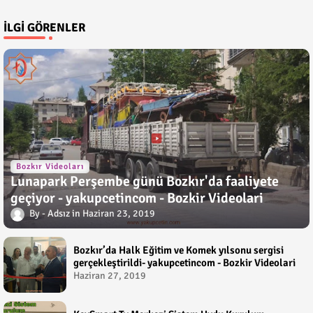
İLGI GÖRENLER
Bozkır Videoları
Lunapark Perşembe günü Bozkır'da faaliyete
geçiyor - yakupcetincom - Bozkir Videolari
Adsız
Haziran 23, 2019
Bozkır’da Halk Eğitim ve Komek yılsonu sergisi
gerçekleştirildi- yakupcetincom - Bozkir Videolari
Haziran 27, 2019