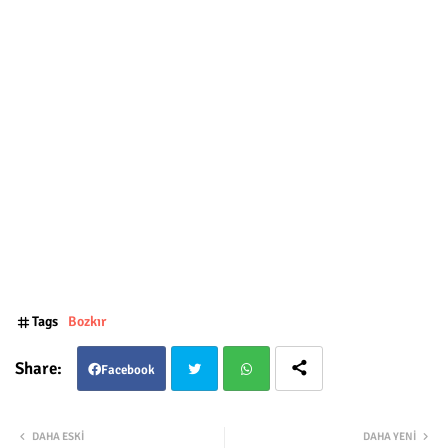
Tags
Bozkır
Facebook
Twit
Wha
DAHA ESKI
DAHA YENI