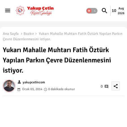
Aug
10
2026
Ana Sayfa
Bozkır
Yukarı Mahalle Muhtarı Fatih Öztürk Yapılan Parkın
Çevre Düzenlenmesini istiyor.
Yukarı Mahalle Muhtarı Fatih Öztürk
Yapılan Parkın Çevre Düzenlenmesini
istiyor.
person
yakupcetincom
share
0
Ocak 03, 2014
0 dakikada okunur