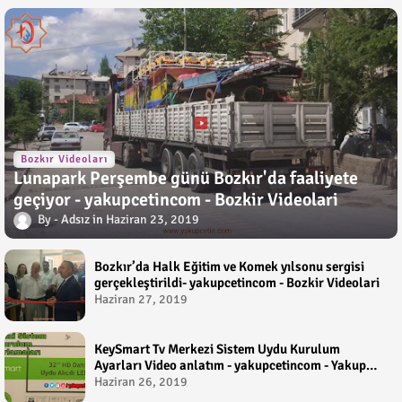
Bozkır Videoları
Lunapark Perşembe günü Bozkır'da faaliyete
geçiyor - yakupcetincom - Bozkir Videolari
Adsız
Haziran 23, 2019
Bozkır’da Halk Eğitim ve Komek yılsonu sergisi
gerçekleştirildi- yakupcetincom - Bozkir Videolari
Haziran 27, 2019
KeySmart Tv Merkezi Sistem Uydu Kurulum
Ayarları Video anlatım - yakupcetincom - Yakup
Çetin
Haziran 26, 2019