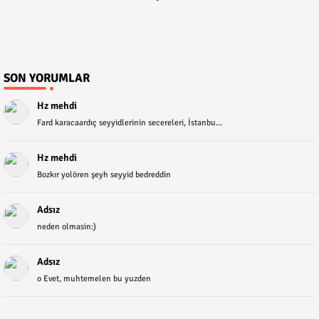
SON YORUMLAR
Hz mehdi
Fard karacaardıç seyyidlerinin secereleri, İstanbu...
Hz mehdi
Bozkır yolören şeyh seyyid bedreddin
Adsız
neden olmasin:)
Adsız
o Evet, muhtemelen bu yuzden