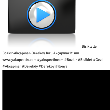
Bisikletle
Bozkır-Akçapınar-Dereköy Turu Akçapınar Kısmı
www.yakupcetin.com #yakupcetincom #Bozkir #Bisiklet #Gezi
#Akcapinar #Dereköy #Derekoy #Konya