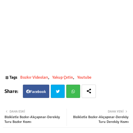
Tags
Bozkır Videoları
Yakup Çetin
Youtube
Facebook
Twit
Wha
DAHA ESKI
DAHA YENI
Bisikletle Bozkır-Akçapınar-Dereköy
Bisikletle Bozkır-Akçapınar-Dereköy
ter
tsap
Turu Bozkır Kısmı
Turu Dereköy Kısmı
p