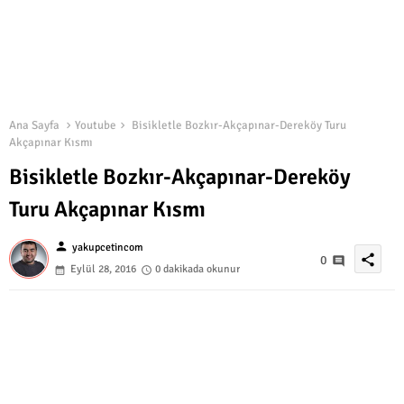
Ana Sayfa
Youtube
Bisikletle Bozkır-Akçapınar-Dereköy Turu
Akçapınar Kısmı
Bisikletle Bozkır-Akçapınar-Dereköy
Turu Akçapınar Kısmı
person
yakupcetincom
share
0
Eylül 28, 2016
0 dakikada okunur