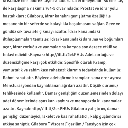
kristalize cins böbrek taşını Gilaboru’ da eritmeyebilir. Bu cins taş
ile karşılaşma riskimiz %4-5 civarındadır. Prostat ve idrar yolu
hastalıkları : Gilaboru, idrar kanalını genişletme özelliği ile
mesanenin bir seferde ve kolaylıkla boşalmasını sağlar. Gece ve
gündüz sık tuvalete çıkmayı azaltır. İdrar kanalındaki
iltihaplanmaları temizler. İdrar kanalındaki daralma ve boğumları
açar, idrar zorluğu ve yanmalarına karşıda son derece etkili ve
tedavi edicidir.Kaynak: http://ift.tt/2ckPHUs Adet zorluğu ve
düzensizliğine karşı çok etkilidir. Spesifik olarak Kramp,
yumurtalık ve rahim kası rahatsızlıklarının tedavisinde kullanılır.
Rahmi rahatlatır. Böylece adet görme krampları sona erer ayrıca
Mensturasyondan kaynaklanan ağrıları azaltır. Düşük durumu/
tehlikesinde kullanılır. Damar genişliğini düzenlemesinden dolayı
adet dönemlerinde aşırı kan kaybını ve menapozda ki kanamaları
azaltır. Kaynak:http://ift.tt/2ckPHUs Gilaboru yatıştırıcı, damar
genişliği düzenleyici, iskelet ve kas rahatlatıcı , kalp güçlendirici
etkiye sahiptir. Gilaboru ” Visceral” gerilim / Tansiyon için çok