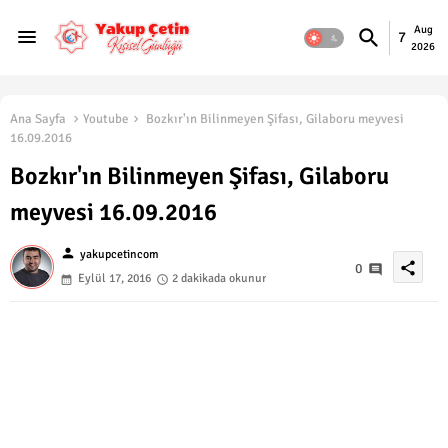
Aug
7
2026
Ana Sayfa
Youtube
Bozkır'ın Bilinmeyen Şifası, Gilaboru meyvesi
16.09.2016
Bozkır'ın Bilinmeyen Şifası, Gilaboru
meyvesi 16.09.2016
person
yakupcetincom
share
0
Eylül 17, 2016
2 dakikada okunur