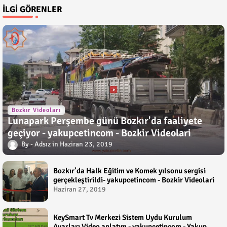
İLGI GÖRENLER
Bozkır Videoları
Lunapark Perşembe günü Bozkır'da faaliyete
geçiyor - yakupcetincom - Bozkir Videolari
Adsız
Haziran 23, 2019
Bozkır’da Halk Eğitim ve Komek yılsonu sergisi
gerçekleştirildi- yakupcetincom - Bozkir Videolari
Haziran 27, 2019
KeySmart Tv Merkezi Sistem Uydu Kurulum
Ayarları Video anlatım - yakupcetincom - Yakup