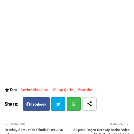
Tags
Bozkır Videoları
Yakup Çetin
Youtube
Facebook
Twit
Wha
DAHA ESKI
DAHA YENI
Dereköy Akmuar'da Piknik 16.09.2016 -
Akşama Doğru Dereköy Bozkır Video
ter
tsap