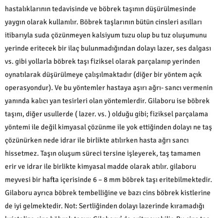
hastalıklarının tedavisinde ve böbrek taşının düşürülmesinde
yaygın olarak kullanılır. Böbrek taşlarının bütün cinsleri asılları
itibarıyla suda çözünmeyen kalsiyum tuzu olup bu tuz oluşumunu
yerinde eritecek bir ilaç bulunmadığından dolayı lazer, ses dalgası
vs. gibi yollarla böbrek taşı fiziksel olarak parçalanıp yerinden
oynatılarak düşürülmeye çalışılmaktadır (diğer bir yöntem açık
operasyondur). Ve bu yöntemler hastaya aşırı ağrı- sancı vermenin
yanında kalıcı yan tesirleri olan yöntemlerdir. Gilaboru ise böbrek
taşını, diğer usullerde ( lazer. vs. ) olduğu gibi; fiziksel parçalama
yöntemi ile değil kimyasal çözünme ile yok ettiğinden dolayı ne taş
çözünürken nede idrar ile birlikte atılırken hasta ağrı sancı
hissetmez. Taşın oluşum süreci tersine işleyerek, taş tamamen
erir ve idrar ile birlikte kimyasal madde olarak atılır. gilaboru
meyvesi bir hafta içerisinde 6 – 8 mm böbrek taşı eritebilmektedir.
Gilaboru ayrıca böbrek tembelliğine ve bazı cins böbrek kistlerine
de iyi gelmektedir. Not: Sertliğinden dolayı lazerinde kıramadığı