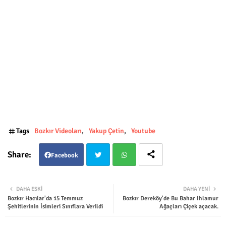
Tags
Bozkır Videoları
Yakup Çetin
Youtube
Facebook
Twit
Wha
DAHA ESKI
DAHA YENI
Bozkır Hacılar'da 15 Temmuz
Bozkır Dereköy'de Bu Bahar Ihlamur
ter
tsap
Şehitlerinin İsimleri Sınıflara Verildi
Ağaçları Çiçek açacak.
p