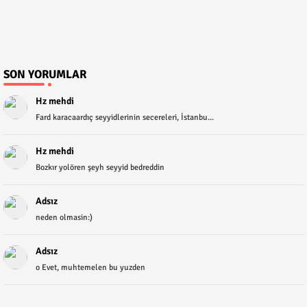
SON YORUMLAR
Hz mehdi
Fard karacaardıç seyyidlerinin secereleri, İstanbu...
Hz mehdi
Bozkır yolören şeyh seyyid bedreddin
Adsız
neden olmasin:)
Adsız
o Evet, muhtemelen bu yuzden