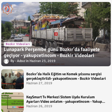
Bozkır Videoları
Lunapark Perşembe günü Bozkır'da faaliyete
geçiyor - yakupcetincom - Bozkir Videolari
Adsız
Haziran 23, 2019
Bozkır’da Halk Eğitim ve Komek yılsonu sergisi
gerçekleştirildi- yakupcetincom - Bozkir Videolari
Haziran 27, 2019
KeySmart Tv Merkezi Sistem Uydu Kurulum
Ayarları Video anlatım - yakupcetincom - Yakup
Çetin
Haziran 26, 2019