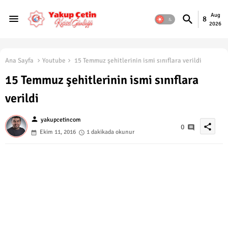
Aug
8
2026
Ana Sayfa
Youtube
15 Temmuz şehitlerinin ismi sınıflara verildi
15 Temmuz şehitlerinin ismi sınıflara
verildi
person
yakupcetincom
share
0
Ekim 11, 2016
1 dakikada okunur