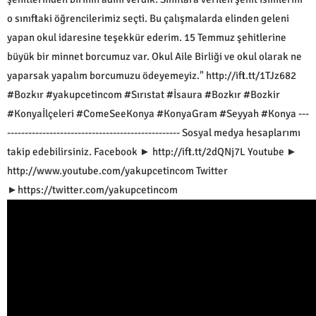
o sınıftaki öğrencilerimiz seçti. Bu çalışmalarda elinden geleni
yapan okul idaresine teşekkür ederim. 15 Temmuz şehitlerine
büyük bir minnet borcumuz var. Okul Aile Birliği ve okul olarak ne
yaparsak yapalım borcumuzu ödeyemeyiz." http://ift.tt/1TJz682
#Bozkır #yakupcetincom #Sırıstat #İsaura #Bozkır #Bozkir
#Konyaİlçeleri #ComeSeeKonya #KonyaGram #Seyyah #Konya ---
------------------------------------------------- Sosyal medya hesaplarımı
takip edebilirsiniz. Facebook ► http://ift.tt/2dQNj7L Youtube ►
http://www.youtube.com/yakupcetincom Twitter
►https://twitter.com/yakupcetincom