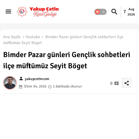
Aug
7
2026
Ana Sayfa
Youtube
Bimder Pazar günleri Gençlik sohbetleri ilçe
müftümüz Seyit Böget
Bimder Pazar günleri Gençlik sohbetleri
ilçe müftümüz Seyit Böget
person
yakupcetincom
share
0
Ekim 04, 2016
1 dakikada okunur