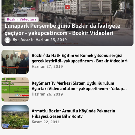
Bozkır Videoları
Lunapark Perşembe günü Bozkır'da faaliyete
geçiyor - yakupcetincom - Bozkir Videolari
Adsız
Haziran 23, 2019
Bozkır’da Halk Eğitim ve Komek yılsonu sergisi
gerçekleştirildi- yakupcetincom - Bozkir Videolari
Haziran 27, 2019
KeySmart Tv Merkezi Sistem Uydu Kurulum
Ayarları Video anlatım - yakupcetincom - Yakup
Çetin
Haziran 26, 2019
Armutlu Bozkır Armutlu Köyünde Pekmezin
Hikayesi:Gezen Bilir Kontv
Kasım 22, 2011