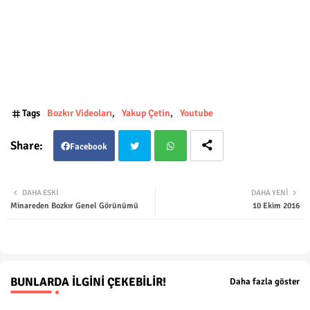
Tags
Bozkır Videoları
Yakup Çetin
Youtube
Facebook
Twit
Wha
DAHA ESKI
DAHA YENI
Minareden Bozkır Genel Görünümü
10 Ekim 2016
ter
tsap
p
BUNLARDA İLGINI ÇEKEBILIR!
Daha fazla göster