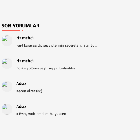
SON YORUMLAR
Hz mehdi
Fard karacaardıç seyyidlerinin secereleri, İstanbu...
Hz mehdi
Bozkır yolören şeyh seyyid bedreddin
Adsız
neden olmasin:)
Adsız
o Evet, muhtemelen bu yuzden