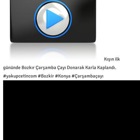
Kışın ilk
gününde Bozkır Çarşamba Çayı Donarak Karla Kaplandı.
#yakupcetincom #Bozkir #Konya #Çarşambaçayı