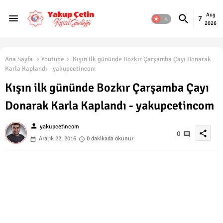
Aug
7
2026
Ana Sayfa
Youtube
Kışın ilk gününde Bozkır Çarşamba Çayı Donarak
Karla Kaplandı - yakupcetincom
Kışın ilk gününde Bozkır Çarşamba Çayı
Donarak Karla Kaplandı - yakupcetincom
person
yakupcetincom
share
0
Aralık 22, 2016
0 dakikada okunur