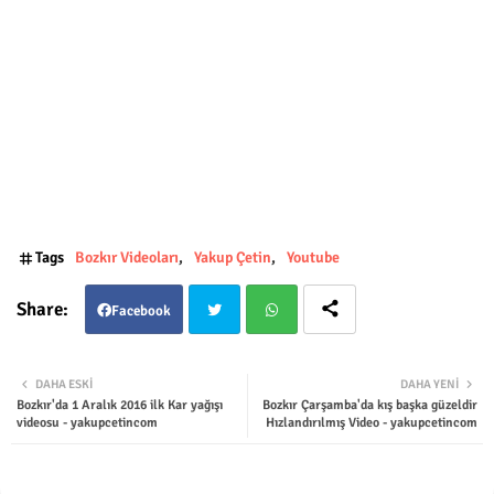
Tags
Bozkır Videoları
Yakup Çetin
Youtube
Facebook
Twit
Wha
DAHA ESKI
DAHA YENI
Bozkır'da 1 Aralık 2016 ilk Kar yağışı
Bozkır Çarşamba'da kış başka güzeldir
ter
tsap
videosu - yakupcetincom
Hızlandırılmış Video - yakupcetincom
p