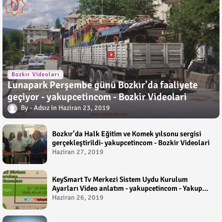
Bozkır Videoları
Lunapark Perşembe günü Bozkır'da faaliyete
geçiyor - yakupcetincom - Bozkir Videolari
Adsız
Haziran 23, 2019
Bozkır’da Halk Eğitim ve Komek yılsonu sergisi
gerçekleştirildi- yakupcetincom - Bozkir Videolari
Haziran 27, 2019
KeySmart Tv Merkezi Sistem Uydu Kurulum
Ayarları Video anlatım - yakupcetincom - Yakup
Çetin
Haziran 26, 2019