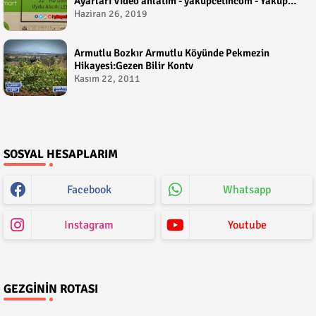
Ayarları Video anlatım - yakupcetincom - Yakup
Çetin
Haziran 26, 2019
Armutlu Bozkır Armutlu Köyünde Pekmezin
Hikayesi:Gezen Bilir Kontv
Kasım 22, 2011
SOSYAL HESAPLARIM
Facebook
Whatsapp
Instagram
Youtube
GEZGININ ROTASI