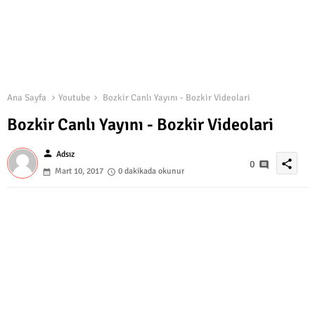
Ana Sayfa
Youtube
Bozkir Canlı Yayını - Bozkir Videolari
Bozkir Canlı Yayını - Bozkir Videolari
person
Adsız
share
0
Mart 10, 2017
0 dakikada okunur