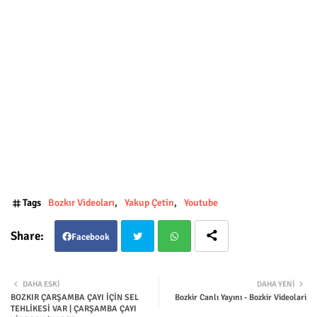
Tags
Bozkır Videoları
Yakup Çetin
Youtube
Facebook
Twit
Wha
DAHA ESKI
DAHA YENI
BOZKIR ÇARŞAMBA ÇAYI İÇİN SEL
Bozkir Canlı Yayını - Bozkir Videolari
ter
tsap
TEHLİKESİ VAR | ÇARŞAMBA ÇAYI