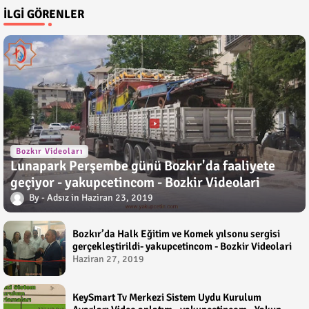
İLGI GÖRENLER
Bozkır Videoları
Lunapark Perşembe günü Bozkır'da faaliyete
geçiyor - yakupcetincom - Bozkir Videolari
Adsız
Haziran 23, 2019
Bozkır’da Halk Eğitim ve Komek yılsonu sergisi
gerçekleştirildi- yakupcetincom - Bozkir Videolari
Haziran 27, 2019
KeySmart Tv Merkezi Sistem Uydu Kurulum