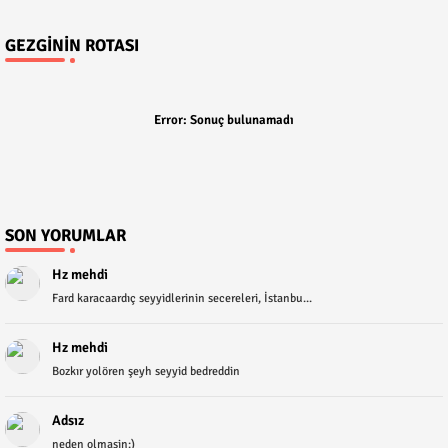
GEZGININ ROTASI
Error:
Sonuç bulunamadı
SON YORUMLAR
Hz mehdi
Fard karacaardıç seyyidlerinin secereleri, İstanbu...
Hz mehdi
Bozkır yolören şeyh seyyid bedreddin
Adsız
neden olmasin:)