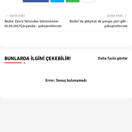
Twit
Wha
DAHA ESKI
DAHA YENI
Bozkır Çevre Yolundan Görünümler
Bozkır'da gökyüzü de yangın yeri gibi -
ter
tsap
01.03.2017Çarşamba - yakupcetincom
yakupcetincom
p
BUNLARDA İLGINI ÇEKEBILIR!
Daha fazla göster
Error:
Sonuç bulunamadı