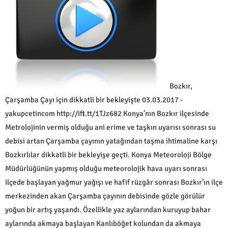
Bozkır,
Çarşamba Çayı için dikkatli bir bekleyişte 03.03.2017 -
yakupcetincom http://ift.tt/1TJz682 Konya’nın Bozkır ilçesinde
Metrolojinin vermiş olduğu ani erime ve taşkın uyarısı sonrası su
debisi artan Çarşamba çayının yatağından taşma ihtimaline karşı
Bozkırlılar dikkatli bir bekleyişe geçti. Konya Meteoroloji Bölge
Müdürlüğünün yapmış olduğu meteorolojik hava uyarı sonrası
ilçede başlayan yağmur yağışı ve hafif rüzgâr sonrası Bozkır’ın ilçe
merkezinden akan Çarşamba çayının debisinde gözle görülür
yoğun bir artış yaşandı. Özellikle yaz aylarından kuruyup bahar
aylarında akmaya başlayan Kanlıböğet kolundan da akmaya