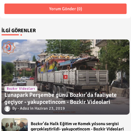
Yorum Gönder (0)
İLGI GÖRENLER
Bozkır Videoları
Lunapark Perşembe günü Bozkır'da faaliyete
geçiyor - yakupcetincom - Bozkir Videolari
Adsız
Haziran 23, 2019
Bozkır’da Halk Eğitim ve Komek yılsonu sergisi
gerçekleştirildi- yakupcetincom - Bozkir Videolari