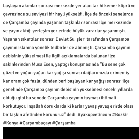
başlayan akımlar sonrası merkezde yer alan tarihi kemer köprü ve
çevresinde su seviyesi bir hayli yükseldi. İlçe de önceki senelerde
de Çarşamba çayında yaşanan taşkınlar sonrası ilçe merkezinde
ve çayın aktığı yerleşim yerlerinde büyük zararlar yaşanmıştı.
Yaşanan sıkıntılar sonrası Devlet Su İşleri tarafından Çarşamba
çayının ıslahına yönelik tedbirler de alınmıştı. Çarşamba çayının
debisinin yükselmesi ile ilgili açıklamalarda bulunan ilçe
sakinlerinden Musa Esen, yaptığı konuşmasında “Bu sene çok
güzel ve yoğun yağan kar yağışı sonrası dağlarımızda erimemiş
kar oranı çok fazla, dünden beri başlayan kar yağışı sonrası ilçe
genelinde Çarşamba çayının debisinin yükselmesi önceki yıllarda
olduğu gibi bu senede Çarşamba çayının taşması ihtimali
korkutuyor. İnşallah doruklarda ki karlar yavaş yavaş erirde olası
bir taşkın afetinden korunuruz” dedi. #yakupcetincom #Bozkir
#Konya #Çarşambaçayı #Çarşamba