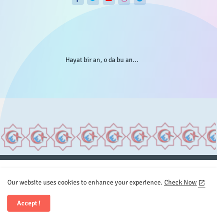
Hayat bir an, o da bu an...
Anasayfa
Hakkımızda
Gizlilik Telif
İstatistikler
Our website uses cookies to enhance your experience.
Check Now
Sitemap
İletişim
Accept !
All Right Reserved Copyright © Element.X