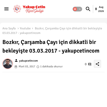
Aug
8
2026
Ana Sayfa
Youtube
Bozkır, Çarşamba Çayı için dikkatli bir bekleyişte
03.03.2017 - yakupcetincom
Bozkır, Çarşamba Çayı için dikkatli bir
bekleyişte 03.03.2017 - yakupcetincom
person
yakupcetincom
share
0
Mart 03, 2017
1 dakikada okunur