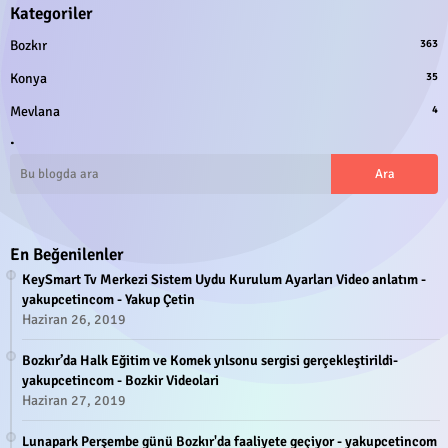
Kategoriler
Bozkır
363
Konya
35
Mevlana
4
.
En Beğenilenler
KeySmart Tv Merkezi Sistem Uydu Kurulum Ayarları Video anlatım -
yakupcetincom - Yakup Çetin
Haziran 26, 2019
Bozkır’da Halk Eğitim ve Komek yılsonu sergisi gerçekleştirildi-
yakupcetincom - Bozkir Videolari
Haziran 27, 2019
Lunapark Perşembe günü Bozkır'da faaliyete geçiyor - yakupcetincom