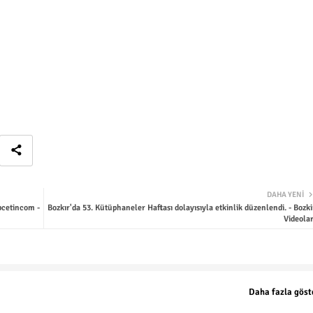
DAHA YENI
pcetincom -
Bozkır'da 53. Kütüphaneler Haftası dolayısıyla etkinlik düzenlendi. - Bozki
Videolar
Daha fazla göst