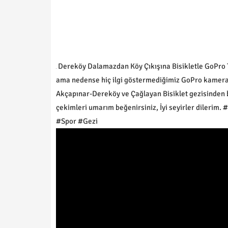
Dereköy Dalamazdan Köy Çıkışına Bisikletle GoPro T
ama nedense hiç ilgi göstermediğimiz GoPro kameram
Akçapınar-Dereköy ve Çağlayan Bisiklet gezisinden 
çekimleri umarım beğenirsiniz, İyi seyirler diler
#Spor #Gezi