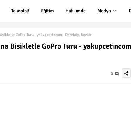
Teknoloji
Eğitim
Hakkımda
Medya
D
sikletle GoPro Turu - yakupcetincom - Dereköy, Bozkir
na Bisikletle GoPro Turu - yakupcetinco
share
0