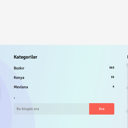
Kategoriler
Bozkır
363
Konya
35
Mevlana
4
.