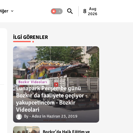
Aug
8
iğer
2026
İLGI GÖRENLER
m
Bozkır Videoları
Lunapark Perşembe günü
Bozkır'da faaliyete geçiyor -
yakupcetincom - Bozkir
Videolari
Adsız
Haziran 23, 2019
Bozkır’da Halk Eğitim ve