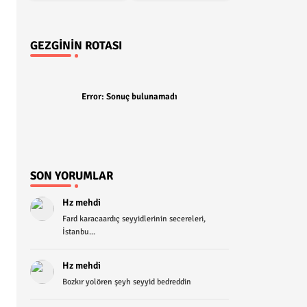
GEZGININ ROTASI
Error:
Sonuç bulunamadı
SON YORUMLAR
Hz mehdi
Fard karacaardıç seyyidlerinin secereleri,
İstanbu...
Hz mehdi
Bozkır yolören şeyh seyyid bedreddin