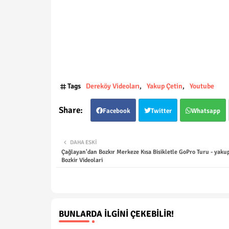
Tags
Dereköy Videoları
Yakup Çetin
Youtube
Facebook
Twitter
Whatsapp
DAHA ESKI
Çağlayan'dan Bozkır Merkeze Kısa Bisikletle GoPro Turu - yaku
Bozkir Videolari
BUNLARDA İLGINI ÇEKEBILIR!