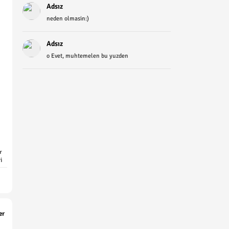
Adsız
neden olmasin:)
Adsız
o Evet, muhtemelen bu yuzden
r
i
er