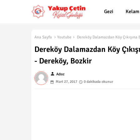
Gezi
Kelam
Ana Sayfa
Youtube
Dereköy Dalamazdan Köy Çıkışına Bi
Dereköy Dalamazdan Köy Çıkışı
- Dereköy, Bozkir
person
Adsız
Mart 27, 2017
0 dakikada okunur