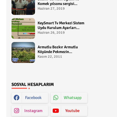
Komek yılsonu sergisi
gerçekleştirildi-
Haziran 27, 2019
yakupcetincom - Bozkir
Videolari
KeySmart Tv Merkezi Sistem
Uydu Kurulum Ayarları
Video anlatım -
Haziran 26, 2019
yakupcetincom - Yakup
Çetin
Armutlu Bozkır Armutlu
Köyünde Pekmezin
Hikayesi:Gezen Bilir Kontv
Kasım 22, 2011
SOSYAL HESAPLARIM
Facebook
Whatsapp
Instagram
Youtube