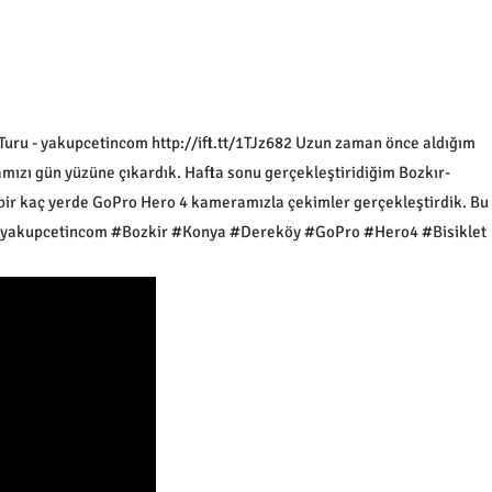
uru - yakupcetincom http://ift.tt/1TJz682 Uzun zaman önce aldığım
ızı gün yüzüne çıkardık. Hafta sonu gerçekleştiridiğim Bozkır-
bir kaç yerde GoPro Hero 4 kameramızla çekimler gerçekleştirdik. Bu
im. #yakupcetincom #Bozkir #Konya #Dereköy #GoPro #Hero4 #Bisiklet