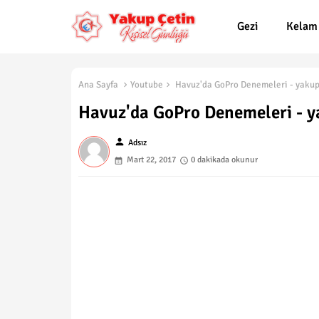
Gezi
Kelam
Ana Sayfa
Youtube
Havuz'da GoPro Denemeleri - yakup
Havuz'da GoPro Denemeleri - y
person
Adsız
Mart 22, 2017
0 dakikada okunur