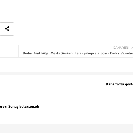
DAHA YENI
Bozkır Kanlıböğet Mevki Görünümleri - yakupcetincom - Bozkir Videolar
Daha fazla göst
rror:
Sonuç bulunamadı