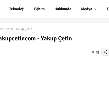
Teknoloji
Eğitim
Hakkımda
Medya
D
cetincom - Yakup Çetin
akupcetincom - Yakup Çetin
share
0