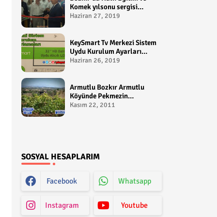
Komek yılsonu sergisi
gerçekleştirildi-
Haziran 27, 2019
yakupcetincom - Bozkir
Videolari
KeySmart Tv Merkezi Sistem
Uydu Kurulum Ayarları
Video anlatım -
Haziran 26, 2019
yakupcetincom - Yakup
Çetin
Armutlu Bozkır Armutlu
Köyünde Pekmezin
Hikayesi:Gezen Bilir Kontv
Kasım 22, 2011
SOSYAL HESAPLARIM
Facebook
Whatsapp
Instagram
Youtube