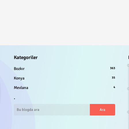
Kategoriler
Bozkır
363
Konya
35
Mevlana
4
.