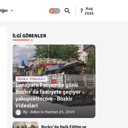
Aug
7
iğer
2026
İLGI GÖRENLER
Bozkır Videoları
Lunapark Perşembe günü
Bozkır'da faaliyete geçiyor -
yakupcetincom - Bozkir
Videolari
Adsız
Haziran 23, 2019
Bozkır’da Halk Eğitim ve