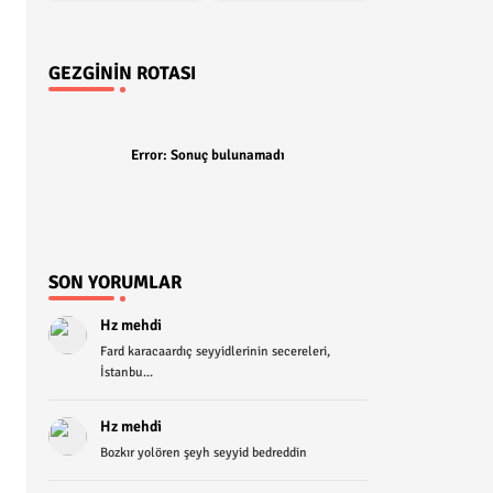
GEZGININ ROTASI
Error:
Sonuç bulunamadı
SON YORUMLAR
Hz mehdi
Fard karacaardıç seyyidlerinin secereleri,
İstanbu...
Hz mehdi
Bozkır yolören şeyh seyyid bedreddin