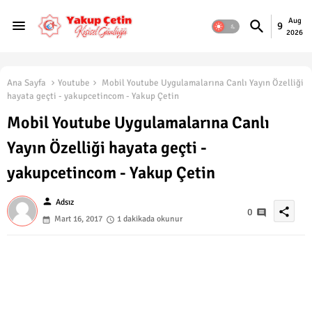
Aug
9
2026
Ana Sayfa
Youtube
Mobil Youtube Uygulamalarına Canlı Yayın Özelliği
hayata geçti - yakupcetincom - Yakup Çetin
Mobil Youtube Uygulamalarına Canlı
Yayın Özelliği hayata geçti -
yakupcetincom - Yakup Çetin
person
Adsız
share
0
Mart 16, 2017
1 dakikada okunur