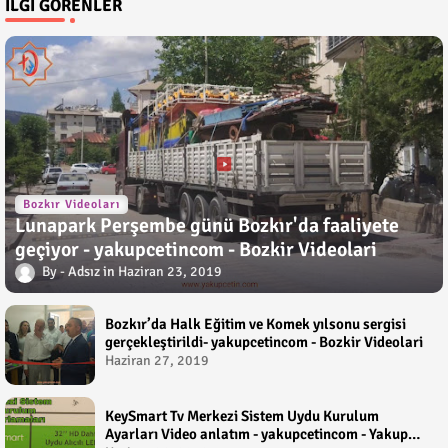
İLGI GÖRENLER
Bozkır Videoları
Lunapark Perşembe günü Bozkır'da faaliyete
geçiyor - yakupcetincom - Bozkir Videolari
Adsız
Haziran 23, 2019
Bozkır’da Halk Eğitim ve Komek yılsonu sergisi
gerçekleştirildi- yakupcetincom - Bozkir Videolari
Haziran 27, 2019
KeySmart Tv Merkezi Sistem Uydu Kurulum
Ayarları Video anlatım - yakupcetincom - Yakup