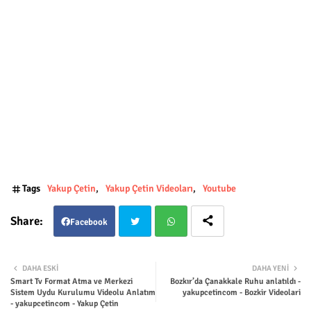
Tags
Yakup Çetin
Yakup Çetin Videoları
Youtube
Facebook
Twit
Wha
DAHA ESKI
DAHA YENI
Smart Tv Format Atma ve Merkezi
Bozkır’da Çanakkale Ruhu anlatıldı -
ter
tsap
Sistem Uydu Kurulumu Videolu Anlatım
yakupcetincom - Bozkir Videolari
- yakupcetincom - Yakup Çetin