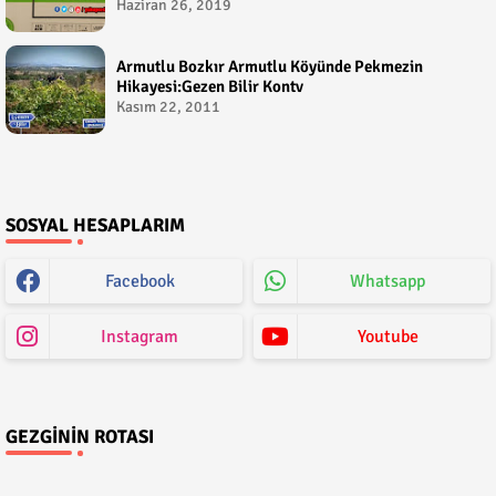
Çetin
Haziran 26, 2019
Armutlu Bozkır Armutlu Köyünde Pekmezin
Hikayesi:Gezen Bilir Kontv
Kasım 22, 2011
SOSYAL HESAPLARIM
Facebook
Whatsapp
Instagram
Youtube
GEZGININ ROTASI