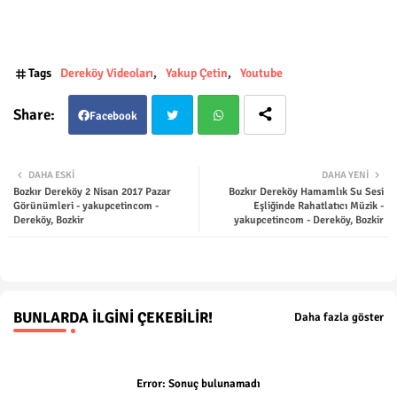
Tags
Dereköy Videoları
Yakup Çetin
Youtube
Facebook
Twit
Wha
DAHA ESKI
DAHA YENI
Bozkır Dereköy 2 Nisan 2017 Pazar
Bozkır Dereköy Hamamlık Su Sesi
ter
tsap
Görünümleri - yakupcetincom -
Eşliğinde Rahatlatıcı Müzik -
Dereköy, Bozkir
yakupcetincom - Dereköy, Bozkir
p
BUNLARDA İLGINI ÇEKEBILIR!
Daha fazla göster
Error:
Sonuç bulunamadı