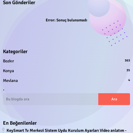
Son Gönderiler
Error:
Sonuç bulunamadı
Kategoriler
Bozkır
363
Konya
35
Mevlana
4
.
En Beğenilenler
KeySmart Tv Merkezi Sistem Uydu Kurulum Ayarları Video anlatım -