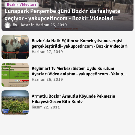
Bozkır Videoları
Lunapark Perşembe günü Bozkır'da faaliyete
geçiyor - yakupcetincom - Bozkir Videolari
Adsız
Haziran 23, 2019
Bozkır’da Halk Eğitim ve Komek yılsonu sergisi
gerçekleştirildi- yakupcetincom - Bozkir Videolari
Haziran 27, 2019
KeySmart Tv Merkezi Sistem Uydu Kurulum
Ayarları Video anlatım - yakupcetincom - Yakup
Çetin
Haziran 26, 2019
Armutlu Bozkır Armutlu Köyünde Pekmezin
Hikayesi:Gezen Bilir Kontv
Kasım 22, 2011