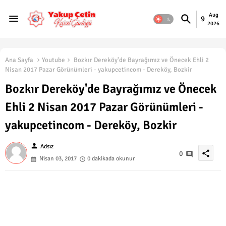
Aug
9
2026
Ana Sayfa
Youtube
Bozkır Dereköy'de Bayrağımız ve Önecek Ehli 2
Nisan 2017 Pazar Görünümleri - yakupcetincom - Dereköy, Bozkir
Bozkır Dereköy'de Bayrağımız ve Önecek
Ehli 2 Nisan 2017 Pazar Görünümleri -
yakupcetincom - Dereköy, Bozkir
person
Adsız
share
0
Nisan 03, 2017
0 dakikada okunur