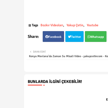
Tags
Bozkır Videoları
Yakup Çetin
Youtube
Facebook
Twitter
Whatsapp
DAHA ESKI
Konya Mevlana'da Zaman Su Misali Video - yakupcetincom - Ko
BUNLARDA İLGINI ÇEKEBILIR!
E