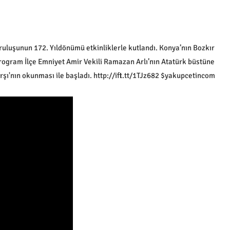
uruluşunun 172. Yıldönümü etkinliklerle kutlandı. Konya’nın Bozkır
ogram İlçe Emniyet Amir Vekili Ramazan Arlı’nın Atatürk büstüne
rşı'nın okunması ile başladı. http://ift.tt/1TJz682 $yakupcetincom