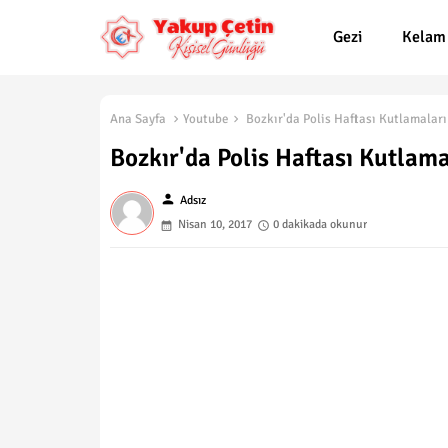
Gezi
Kelam
Ana Sayfa
Youtube
Bozkır'da Polis Haftası Kutlamaları 
Bozkır'da Polis Haftası Kutlamal
person
Adsız
Nisan 10, 2017
0 dakikada okunur