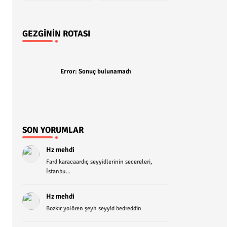
GEZGININ ROTASI
Error:
Sonuç bulunamadı
SON YORUMLAR
Hz mehdi
Fard karacaardıç seyyidlerinin secereleri,
İstanbu...
Hz mehdi
Bozkır yolören şeyh seyyid bedreddin