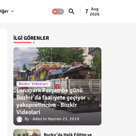
Aug
7
iğer
2026
İLGI GÖRENLER
Bozkır Videoları
Lunapark Perşembe günü
Bozkır'da faaliyete geçiyor -
yakupcetincom - Bozkir
Videolari
Adsız
Haziran 23, 2019
Bozkır’da Halk Eğitim ve