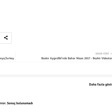
DAHA YENI
nya,Turkey
Bozkır Aygırdibi'nde Bahar Nisan 2017 - Bozkir Videolar
Daha fazla göst
rror:
Sonuç bulunamadı