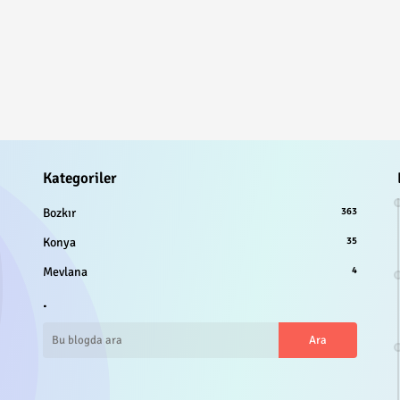
Kategoriler
Bozkır
363
Konya
35
Mevlana
4
.