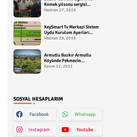
Komek yılsonu sergisi
gerçekleştirildi-
Haziran 27, 2019
yakupcetincom - Bozkir
Videolari
KeySmart Tv Merkezi Sistem
Uydu Kurulum Ayarları
Video anlatım -
Haziran 26, 2019
yakupcetincom - Yakup
Çetin
Armutlu Bozkır Armutlu
Köyünde Pekmezin
Hikayesi:Gezen Bilir Kontv
Kasım 22, 2011
SOSYAL HESAPLARIM
Facebook
Whatsapp
Instagram
Youtube