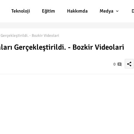
Teknoloji
Eğitim
Hakkımda
Medya
D
Gerçekleştirildi. - Bozkir Videolari
arı Gerçekleştirildi. - Bozkir Videolari
share
0