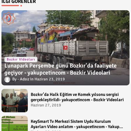
İLGI GÖRENLER
Bozkır Videoları
Lunapark Perşembe günü Bozkır'da faaliyete
geçiyor - yakupcetincom - Bozkir Videolari
Adsız
Haziran 23, 2019
Bozkır’da Halk Eğitim ve Komek yılsonu sergisi
gerçekleştirildi- yakupcetincom - Bozkir Videolari
Haziran 27, 2019
KeySmart Tv Merkezi Sistem Uydu Kurulum
Ayarları Video anlatım - yakupcetincom - Yakup