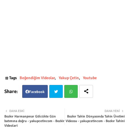
Tags
Beğendiğim Videolar
Yakup Çetin
Youtube
Facebook
Twit
Wha
DAHA ESKI
DAHA YENI
Bozkır Harmanpınar Gölcükte Gün
Bozkır Tahin Dünyasında Tahin Üretimi
ter
tsap
batımına doğru - yakupcetincom - Bozkir
Videosu - yakupcetincom - Bozkır Tahini
Videolari