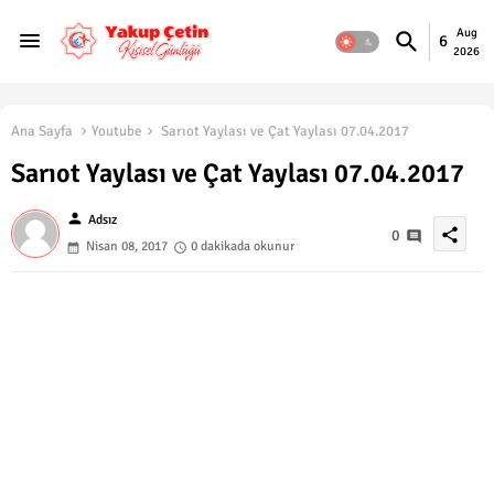
Aug
6
2026
Ana Sayfa
Youtube
Sarıot Yaylası ve Çat Yaylası 07.04.2017
Sarıot Yaylası ve Çat Yaylası 07.04.2017
person
Adsız
share
0
Nisan 08, 2017
0 dakikada okunur