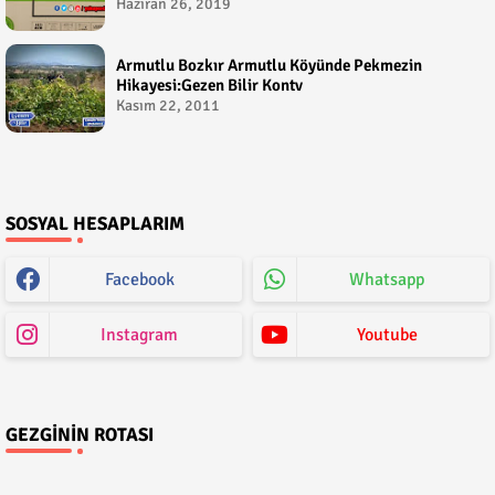
Çetin
Haziran 26, 2019
Armutlu Bozkır Armutlu Köyünde Pekmezin
Hikayesi:Gezen Bilir Kontv
Kasım 22, 2011
SOSYAL HESAPLARIM
Facebook
Whatsapp
Instagram
Youtube
GEZGININ ROTASI