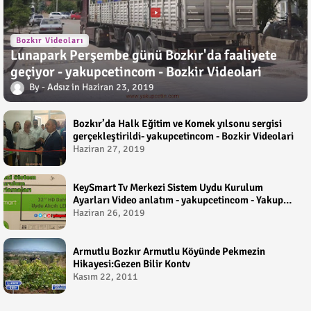
Bozkır Videoları
Lunapark Perşembe günü Bozkır'da faaliyete
geçiyor - yakupcetincom - Bozkir Videolari
Adsız
Haziran 23, 2019
Bozkır’da Halk Eğitim ve Komek yılsonu sergisi
gerçekleştirildi- yakupcetincom - Bozkir Videolari
Haziran 27, 2019
KeySmart Tv Merkezi Sistem Uydu Kurulum
Ayarları Video anlatım - yakupcetincom - Yakup
Çetin
Haziran 26, 2019
Armutlu Bozkır Armutlu Köyünde Pekmezin
Hikayesi:Gezen Bilir Kontv
Kasım 22, 2011