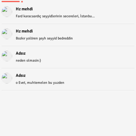
Hz mehdi
Fard karacaardıç seyyidlerinin secereleri, İstanbu...
Hz mehdi
Bozkır yolören şeyh seyyid bedreddin
Adsız
neden olmasin:)
Adsız
o Evet, muhtemelen bu yuzden