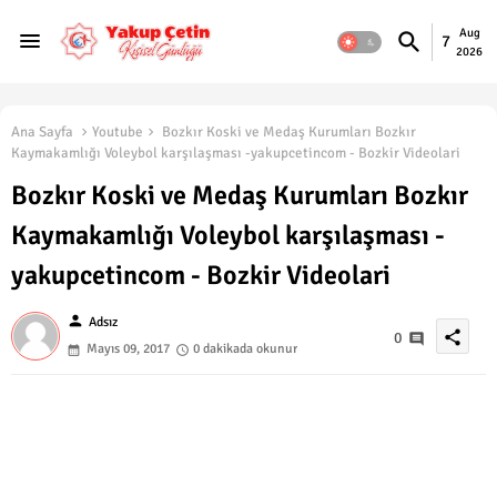
Aug
7
2026
Ana Sayfa
Youtube
Bozkır Koski ve Medaş Kurumları Bozkır
Kaymakamlığı Voleybol karşılaşması -yakupcetincom - Bozkir Videolari
Bozkır Koski ve Medaş Kurumları Bozkır
Kaymakamlığı Voleybol karşılaşması -
yakupcetincom - Bozkir Videolari
person
Adsız
share
0
Mayıs 09, 2017
0 dakikada okunur