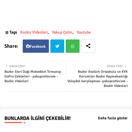
Tags
Bozkır Videoları
Yakup Çetin
Youtube
Facebook
Twit
Wha
DAHA ESKI
DAHA YENI
Bozkır Sivri Dağı Motosiklet Tırmanışı
Bozkır Atatürk Ortaokulu ve KYK
ter
tsap
GoPro Çekimleri - yakupcetincom -
Kurumları Bozkır Kaymakamlığı
Bozkir Videolari
Voleybol karşılaşması -yakupcetincom -
Bozkir Videolari
p
BUNLARDA İLGINI ÇEKEBILIR!
Daha fazla göster