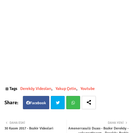
Tags
Dereköy Videoları
Yakup Çetin
Youtube
Facebook
Twit
Wha
DAHA ESKI
DAHA YENI
30 Kasım 2017 - Bozkir Videolari
Amenerrasulü Duası - Bozkır Dereköy -
ter
tsap