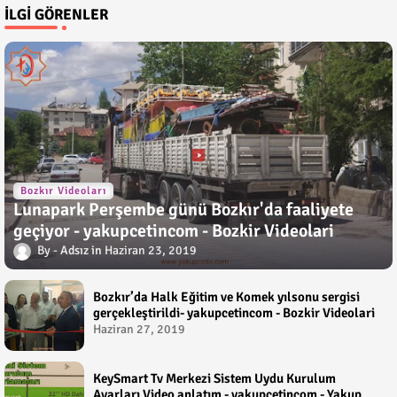
İLGI GÖRENLER
Bozkır Videoları
Lunapark Perşembe günü Bozkır'da faaliyete
geçiyor - yakupcetincom - Bozkir Videolari
Adsız
Haziran 23, 2019
Bozkır’da Halk Eğitim ve Komek yılsonu sergisi
gerçekleştirildi- yakupcetincom - Bozkir Videolari
Haziran 27, 2019
KeySmart Tv Merkezi Sistem Uydu Kurulum
Ayarları Video anlatım - yakupcetincom - Yakup