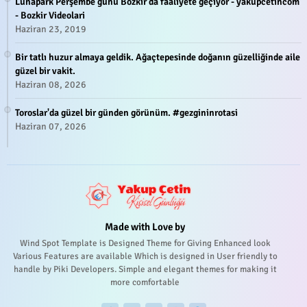
Lunapark Perşembe günü Bozkır'da faaliyete geçiyor - yakupcetincom
- Bozkir Videolari
Haziran 23, 2019
Bir tatlı huzur almaya geldik. Ağaçtepesinde doğanın güzelliğinde aile
güzel bir vakit.
Haziran 08, 2026
Toroslar'da güzel bir günden görünüm. #gezgininrotasi
Haziran 07, 2026
Made with Love by
Wind Spot Template is Designed Theme for Giving Enhanced look
Various Features are available Which is designed in User friendly to
handle by Piki Developers. Simple and elegant themes for making it
more comfortable