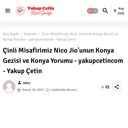
Aug
9
2026
Ana Sayfa
Youtube
Çinli Misafirimiz Nico Jio'unun Konya Gezisi ve
Konya Yorumu - yakupcetincom - Yakup Çetin
Çinli Misafirimiz Nico Jio'unun Konya
Gezisi ve Konya Yorumu - yakupcetincom
- Yakup Çetin
person
Adsız
share
0
Kasım 28, 2017
1 dakikada okunur