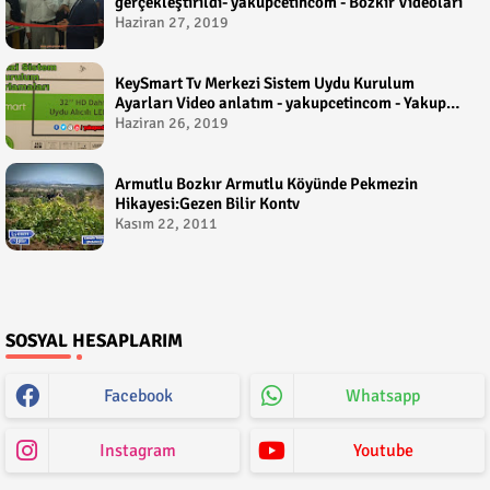
gerçekleştirildi- yakupcetincom - Bozkir Videolari
Haziran 27, 2019
KeySmart Tv Merkezi Sistem Uydu Kurulum
Ayarları Video anlatım - yakupcetincom - Yakup
Çetin
Haziran 26, 2019
Armutlu Bozkır Armutlu Köyünde Pekmezin
Hikayesi:Gezen Bilir Kontv
Kasım 22, 2011
SOSYAL HESAPLARIM
Facebook
Whatsapp
Instagram
Youtube