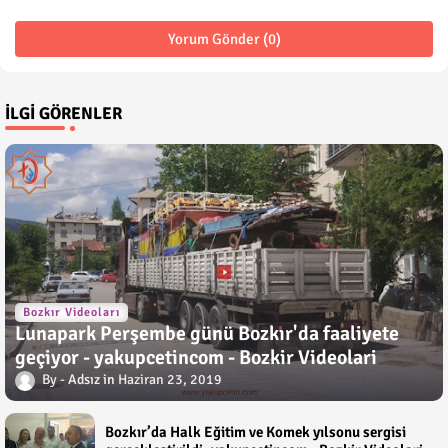
Yorum Gönder (0)
İLGI GÖRENLER
Bozkır Videoları
Lunapark Perşembe günü Bozkır'da faaliyete
geçiyor - yakupcetincom - Bozkir Videolari
Adsız
Haziran 23, 2019
Bozkır’da Halk Eğitim ve Komek yılsonu sergisi