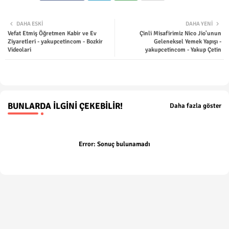
Twit
Wha
DAHA ESKI
DAHA YENI
Vefat Etmiş Öğretmen Kabir ve Ev
Çinli Misafirimiz Nico Jio'unun
ter
tsap
Ziyaretleri - yakupcetincom - Bozkir
Geleneksel Yemek Yapışı -
Videolari
yakupcetincom - Yakup Çetin
p
BUNLARDA İLGINI ÇEKEBILIR!
Daha fazla göster
Error:
Sonuç bulunamadı