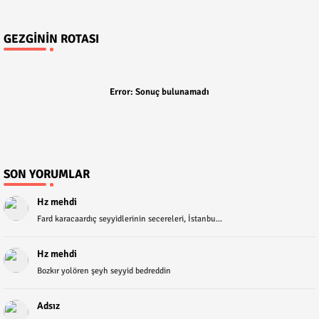
GEZGININ ROTASI
Error:
Sonuç bulunamadı
SON YORUMLAR
Hz mehdi
Fard karacaardıç seyyidlerinin secereleri, İstanbu...
Hz mehdi
Bozkır yolören şeyh seyyid bedreddin
Adsız