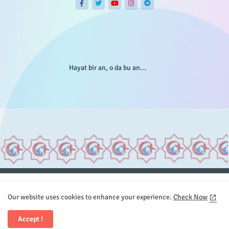
Hayat bir an, o da bu an...
Anasayfa
Hakkımızda
Gizlilik Telif
İstatistikler
Our website uses cookies to enhance your experience.
Check Now
Sitemap
İletişim
Accept !
All Right Reserved Copyright © Element.X