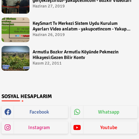
gerçekleştirildi- yakupcetincom - Bozkir Videolari
Haziran 27, 2019
KeySmart Tv Merkezi Sistem Uydu Kurulum
Ayarları Video anlatım - yakupcetincom - Yakup
Çetin
Haziran 26, 2019
Armutlu Bozkır Armutlu Köyünde Pekmezin
Hikayesi:Gezen Bilir Kontv
Kasım 22, 2011
SOSYAL HESAPLARIM
Facebook
Whatsapp
Instagram
Youtube