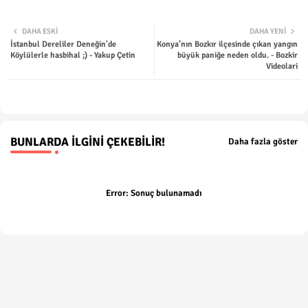
Twit
Wha
DAHA ESKI
DAHA YENI
İstanbul Dereliler Deneğin'de
Konya’nın Bozkır ilçesinde çıkan yangın
ter
tsap
Köylülerle hasbihal ;) - Yakup Çetin
büyük paniğe neden oldu. - Bozkir
Videolari
p
BUNLARDA İLGINI ÇEKEBILIR!
Daha fazla göster
Error:
Sonuç bulunamadı