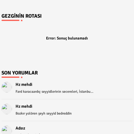
GEZGININ ROTASI
Error:
Sonuç bulunamadı
SON YORUMLAR
Hz mehdi
Fard karacaardıç seyyidlerinin secereleri, İstanbu...
Hz mehdi
Bozkır yolören şeyh seyyid bedreddin
Adsız