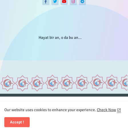
Hayat bir an, o da bu an...
Anasayfa
Hakkımızda
Gizlilik Telif
İstatistikler
Our website uses cookies to enhance your experience.
Check Now
Sitemap
İletişim
Accept !
All Right Reserved Copyright © Element.X