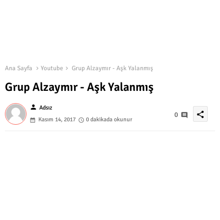
Ana Sayfa
Youtube
Grup Alzaymır - Aşk Yalanmış
Grup Alzaymır - Aşk Yalanmış
person
Adsız
share
0
Kasım 14, 2017
0 dakikada okunur