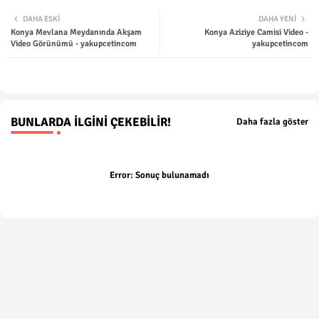
Twit
Wha
DAHA ESKI
DAHA YENI
Konya Mevlana Meydanında Akşam
Konya Aziziye Camisi Video -
ter
tsap
Video Görünümü - yakupcetincom
yakupcetincom
p
BUNLARDA İLGINI ÇEKEBILIR!
Daha fazla göster
Error:
Sonuç bulunamadı