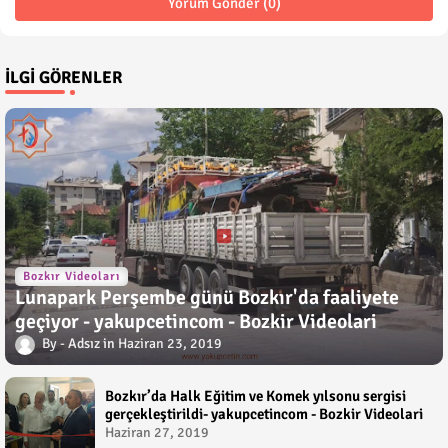
Yorum Gönder (0)
İLGI GÖRENLER
Bozkır Videoları
Lunapark Perşembe günü Bozkır'da faaliyete
geçiyor - yakupcetincom - Bozkir Videolari
Adsız
Haziran 23, 2019
Bozkır’da Halk Eğitim ve Komek yılsonu sergisi
gerçekleştirildi- yakupcetincom - Bozkir Videolari
Haziran 27, 2019