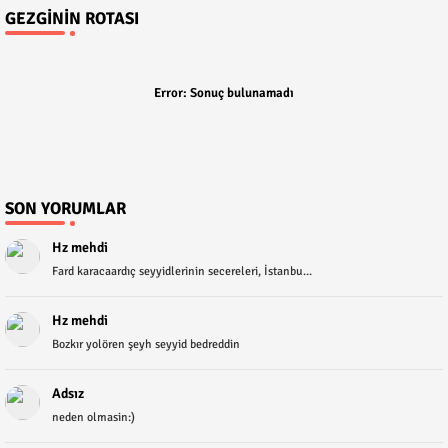
GEZGININ ROTASI
Error:
Sonuç bulunamadı
SON YORUMLAR
Hz mehdi
Fard karacaardıç seyyidlerinin secereleri, İstanbu...
Hz mehdi
Bozkır yolören şeyh seyyid bedreddin
Adsız
neden olmasin:)