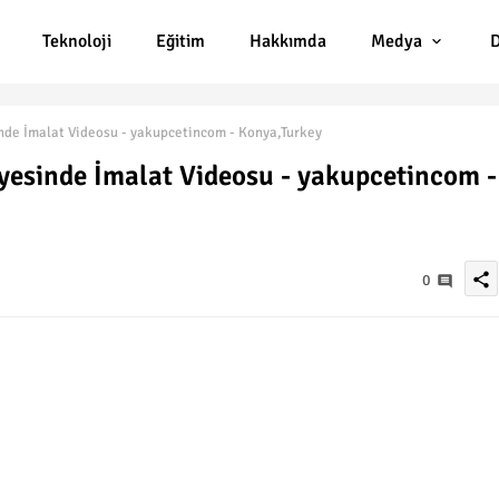
Teknoloji
Eğitim
Hakkımda
Medya
D
inde İmalat Videosu - yakupcetincom - Konya,Turkey
lyesinde İmalat Videosu - yakupcetincom -
share
0