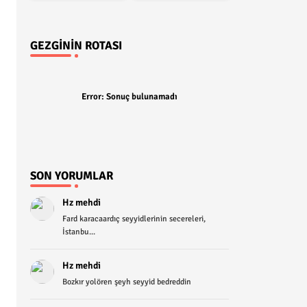
GEZGININ ROTASI
Error:
Sonuç bulunamadı
SON YORUMLAR
Hz mehdi
Fard karacaardıç seyyidlerinin secereleri,
İstanbu...
Hz mehdi
Bozkır yolören şeyh seyyid bedreddin