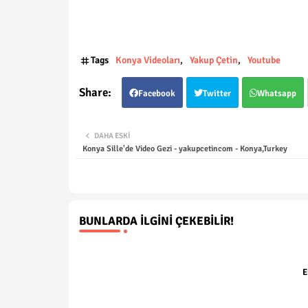
Tags
Konya Videoları
Yakup Çetin
Youtube
Facebook
Twitter
Whatsapp
DAHA ESKI
Konya Sille'de Video Gezi - yakupcetincom - Konya,Turkey
BUNLARDA İLGINI ÇEKEBILIR!
E