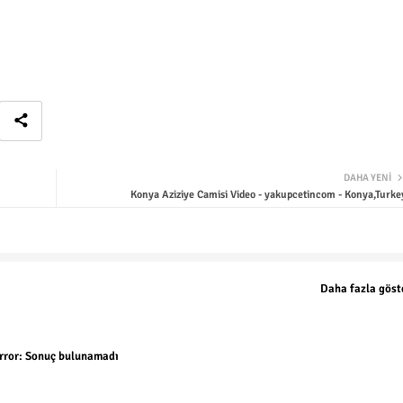
DAHA YENI
Konya Aziziye Camisi Video - yakupcetincom - Konya,Turke
Daha fazla göst
rror:
Sonuç bulunamadı