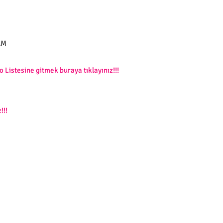
AM
 Listesine gitmek buraya tıklayınız!!!
!!!