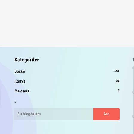
Kategoriler
Bozkır
363
Konya
35
Mevlana
4
.