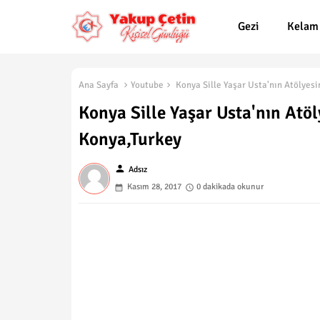
Gezi
Kelam
Ana Sayfa
Youtube
Konya Sille Yaşar Usta'nın Atölyes
Konya Sille Yaşar Usta'nın Atö
Konya,Turkey
person
Adsız
Kasım 28, 2017
0 dakikada okunur