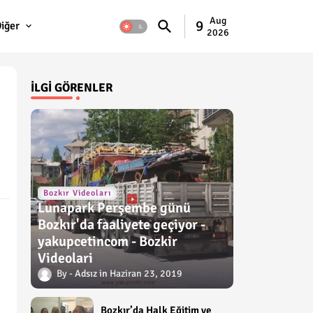
Aug
9
iğer
2026
İLGI GÖRENLER
Bozkır Videoları
Lunapark Perşembe günü
Bozkır'da faaliyete geçiyor -
yakupcetincom - Bozkir
Videolari
Adsız
Haziran 23, 2019
Bozkır’da Halk Eğitim ve