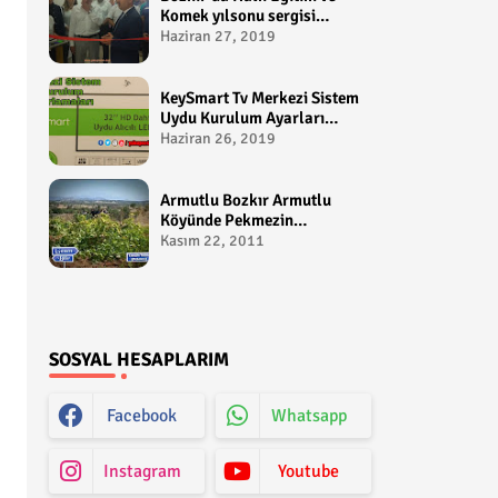
Komek yılsonu sergisi
gerçekleştirildi-
Haziran 27, 2019
yakupcetincom - Bozkir
Videolari
KeySmart Tv Merkezi Sistem
Uydu Kurulum Ayarları
Video anlatım -
Haziran 26, 2019
yakupcetincom - Yakup
Çetin
Armutlu Bozkır Armutlu
Köyünde Pekmezin
Hikayesi:Gezen Bilir Kontv
Kasım 22, 2011
SOSYAL HESAPLARIM
Facebook
Whatsapp
Instagram
Youtube