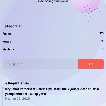
Error:
Sonuç bulunamadı
Kategoriler
Bozkır
363
Konya
35
Mevlana
4
.
En Beğenilenler
KeySmart Tv Merkezi Sistem Uydu Kurulum Ayarları Video anlatım -
yakupcetincom - Yakup Çetin
Haziran 26, 2019