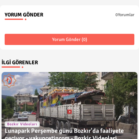
YORUM GÖNDER
0Yorumlar
Yorum Gönder (0)
İLGI GÖRENLER
Bozkır Videoları
Lunapark Perşembe günü Bozkır'da faaliyete
geçiyor - yakupcetincom - Bozkir Videolari