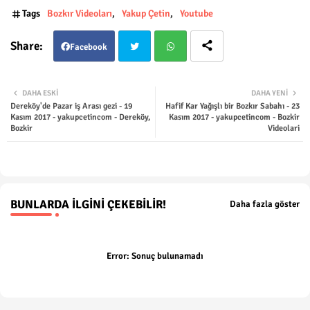
Tags
Bozkır Videoları
Yakup Çetin
Youtube
Facebook
Twit
Wha
DAHA ESKI
DAHA YENI
Dereköy'de Pazar iş Arası gezi - 19
Hafif Kar Yağışlı bir Bozkır Sabahı - 23
ter
tsap
Kasım 2017 - yakupcetincom - Dereköy,
Kasım 2017 - yakupcetincom - Bozkir
Bozkir
Videolari
p
BUNLARDA İLGINI ÇEKEBILIR!
Daha fazla göster
Error:
Sonuç bulunamadı