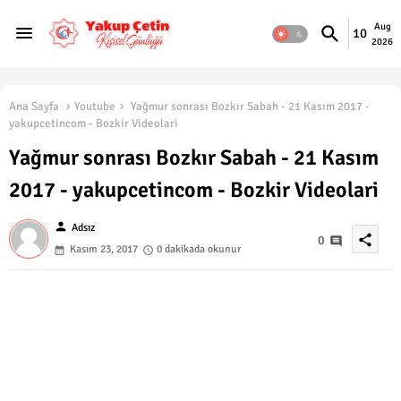
Aug
10
2026
Ana Sayfa
Youtube
Yağmur sonrası Bozkır Sabah - 21 Kasım 2017 -
yakupcetincom - Bozkir Videolari
Yağmur sonrası Bozkır Sabah - 21 Kasım
2017 - yakupcetincom - Bozkir Videolari
person
Adsız
share
0
Kasım 23, 2017
0 dakikada okunur