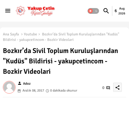
Aug
6
2026
Ana Sayfa
Youtube
Bozkır’da Sivil Toplum Kuruluşlarından "Kudüs"
Bildirisi - yakupcetincom - Bozkir Videolari
Bozkır’da Sivil Toplum Kuruluşlarından
"Kudüs" Bildirisi - yakupcetincom -
Bozkir Videolari
person
Adsız
share
0
Aralık 08, 2017
0 dakikada okunur