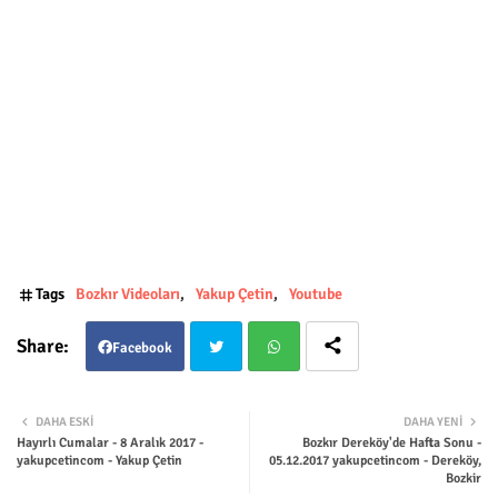
Tags
Bozkır Videoları
Yakup Çetin
Youtube
Facebook
Twit
Wha
DAHA ESKI
DAHA YENI
Hayırlı Cumalar - 8 Aralık 2017 -
Bozkır Dereköy'de Hafta Sonu -
ter
tsap
yakupcetincom - Yakup Çetin
05.12.2017 yakupcetincom - Dereköy,
Bozkir
p