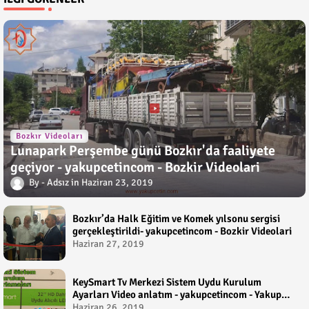
Bozkır Videoları
Lunapark Perşembe günü Bozkır'da faaliyete
geçiyor - yakupcetincom - Bozkir Videolari
Adsız
Haziran 23, 2019
Bozkır’da Halk Eğitim ve Komek yılsonu sergisi
gerçekleştirildi- yakupcetincom - Bozkir Videolari
Haziran 27, 2019
KeySmart Tv Merkezi Sistem Uydu Kurulum
Ayarları Video anlatım - yakupcetincom - Yakup
Çetin
Haziran 26, 2019