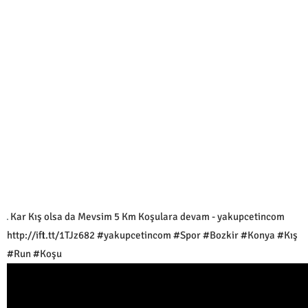
Kar Kış olsa da Mevsim 5 Km Koşulara devam - yakupcetincom
http://ift.tt/1TJz682 #yakupcetincom #Spor #Bozkir #Konya #Kış
#Run #Koşu