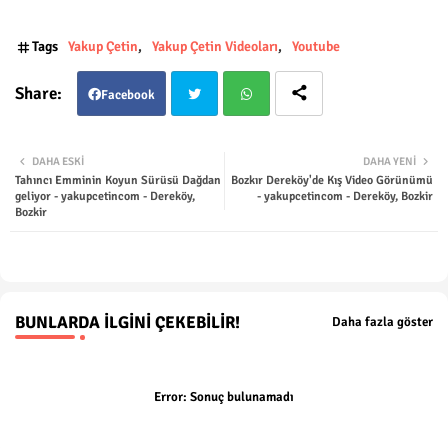
Tags
Yakup Çetin
Yakup Çetin Videoları
Youtube
Facebook
Twit
Wha
DAHA ESKI
DAHA YENI
Tahıncı Emminin Koyun Sürüsü Dağdan
Bozkır Dereköy'de Kış Video Görünümü
ter
tsap
geliyor - yakupcetincom - Dereköy,
- yakupcetincom - Dereköy, Bozkir
Bozkir
p
BUNLARDA İLGINI ÇEKEBILIR!
Daha fazla göster
Error:
Sonuç bulunamadı