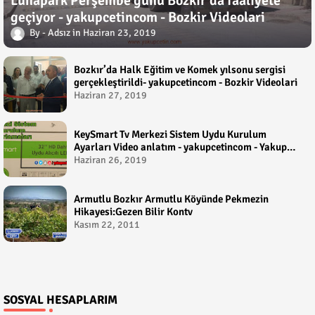
Lunapark Perşembe günü Bozkır'da faaliyete
geçiyor - yakupcetincom - Bozkir Videolari
Adsız
Haziran 23, 2019
Bozkır’da Halk Eğitim ve Komek yılsonu sergisi
gerçekleştirildi- yakupcetincom - Bozkir Videolari
Haziran 27, 2019
KeySmart Tv Merkezi Sistem Uydu Kurulum
Ayarları Video anlatım - yakupcetincom - Yakup
Çetin
Haziran 26, 2019
Armutlu Bozkır Armutlu Köyünde Pekmezin
Hikayesi:Gezen Bilir Kontv
Kasım 22, 2011
SOSYAL HESAPLARIM