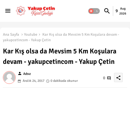
Aug
9
2026
Ana Sayfa
Youtube
Kar Kış olsa da Mevsim 5 Km Koşulara devam -
yakupcetincom - Yakup Çetin
Kar Kış olsa da Mevsim 5 Km Koşulara
devam - yakupcetincom - Yakup Çetin
person
Adsız
share
0
Aralık 24, 2017
0 dakikada okunur