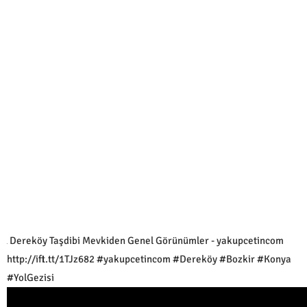
Dereköy Taşdibi Mevkiden Genel Görünümler - yakupcetincom
http://ift.tt/1TJz682 #yakupcetincom #Dereköy #Bozkir #Konya
#YolGezisi