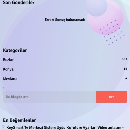
Son Gönderiler
Error:
Sonuç bulunamadı
Kategoriler
Bozkır
363
Konya
35
Mevlana
4
.
En Beğenilenler
KeySmart Tv Merkezi Sistem Uydu Kurulum Ayarları Video anlatım -