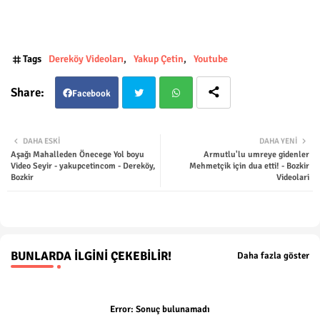
Tags
Dereköy Videoları
Yakup Çetin
Youtube
Facebook
Twit
Wha
DAHA ESKI
DAHA YENI
Aşağı Mahalleden Önecege Yol boyu
Armutlu'lu umreye gidenler
ter
tsap
Video Seyir - yakupcetincom - Dereköy,
Mehmetçik için dua etti! - Bozkir
Bozkir
Videolari
p
BUNLARDA İLGINI ÇEKEBILIR!
Daha fazla göster
Error:
Sonuç bulunamadı