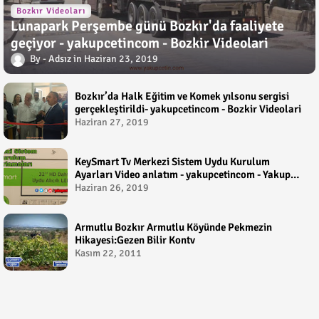
Bozkır Videoları
Lunapark Perşembe günü Bozkır'da faaliyete
geçiyor - yakupcetincom - Bozkir Videolari
Adsız
Haziran 23, 2019
Bozkır’da Halk Eğitim ve Komek yılsonu sergisi
gerçekleştirildi- yakupcetincom - Bozkir Videolari
Haziran 27, 2019
KeySmart Tv Merkezi Sistem Uydu Kurulum
Ayarları Video anlatım - yakupcetincom - Yakup
Çetin
Haziran 26, 2019
Armutlu Bozkır Armutlu Köyünde Pekmezin
Hikayesi:Gezen Bilir Kontv
Kasım 22, 2011