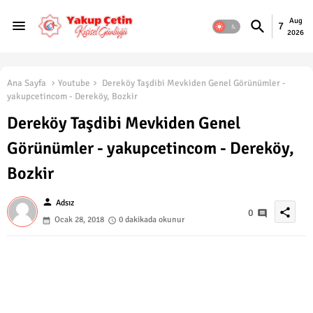
Aug
7
2026
Ana Sayfa
Youtube
Dereköy Taşdibi Mevkiden Genel Görünümler -
yakupcetincom - Dereköy, Bozkir
Dereköy Taşdibi Mevkiden Genel
Görünümler - yakupcetincom - Dereköy,
Bozkir
person
Adsız
share
0
Ocak 28, 2018
0 dakikada okunur