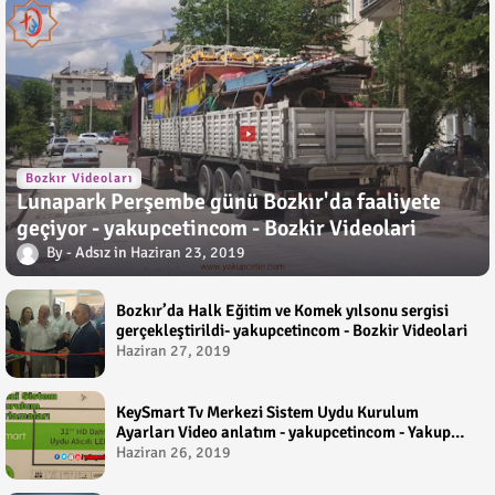
Bozkır Videoları
Lunapark Perşembe günü Bozkır'da faaliyete
geçiyor - yakupcetincom - Bozkir Videolari
Adsız
Haziran 23, 2019
Bozkır’da Halk Eğitim ve Komek yılsonu sergisi
gerçekleştirildi- yakupcetincom - Bozkir Videolari
Haziran 27, 2019
KeySmart Tv Merkezi Sistem Uydu Kurulum
Ayarları Video anlatım - yakupcetincom - Yakup
Çetin
Haziran 26, 2019