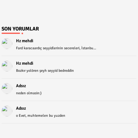
SON YORUMLAR
Hz mehdi
Fard karacaardıç seyyidlerinin secereleri, İstanbu...
Hz mehdi
Bozkır yolören şeyh seyyid bedreddin
Adsız
neden olmasin:)
Adsız
o Evet, muhtemelen bu yuzden