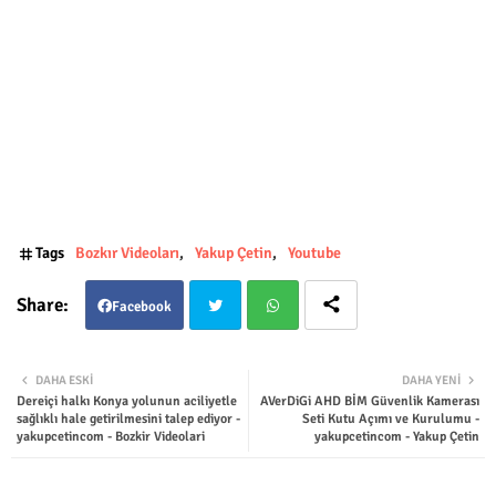
Tags
Bozkır Videoları
Yakup Çetin
Youtube
Facebook
Twit
Wha
DAHA ESKI
DAHA YENI
Dereiçi halkı Konya yolunun aciliyetle
AVerDiGi AHD BİM Güvenlik Kamerası
ter
tsap
sağlıklı hale getirilmesini talep ediyor -
Seti Kutu Açımı ve Kurulumu -
yakupcetincom - Bozkir Videolari
yakupcetincom - Yakup Çetin
p