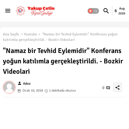
Aug
6
2026
Ana Sayfa
Youtube
"Namaz bir Tevhid Eylemidir" Konferans yoğun
katılımla gerçekleştirildi. - Bozkir Videolari
"Namaz bir Tevhid Eylemidir" Konferans
yoğun katılımla gerçekleştirildi. - Bozkir
Videolari
person
Adsız
share
0
Ocak 10, 2018
1 dakikada okunur