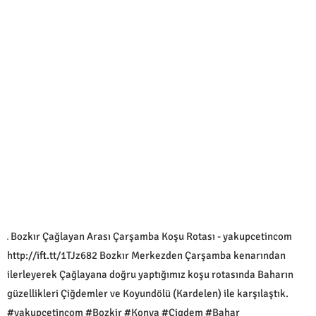
Bozkır Çağlayan Arası Çarşamba Koşu Rotası - yakupcetincom
http://ift.tt/1TJz682 Bozkır Merkezden Çarşamba kenarından
ilerleyerek Çağlayana doğru yaptığımız koşu rotasında Baharın
güzellikleri Çiğdemler ve Koyundölü (Kardelen) ile karşılaştık.
#yakupcetincom #Bozkir #Konya #Çigdem #Bahar