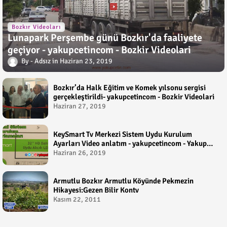
Bozkır Videoları
Lunapark Perşembe günü Bozkır'da faaliyete
geçiyor - yakupcetincom - Bozkir Videolari
Adsız
Haziran 23, 2019
Bozkır’da Halk Eğitim ve Komek yılsonu sergisi
gerçekleştirildi- yakupcetincom - Bozkir Videolari
Haziran 27, 2019
KeySmart Tv Merkezi Sistem Uydu Kurulum
Ayarları Video anlatım - yakupcetincom - Yakup
Çetin
Haziran 26, 2019
Armutlu Bozkır Armutlu Köyünde Pekmezin
Hikayesi:Gezen Bilir Kontv
Kasım 22, 2011