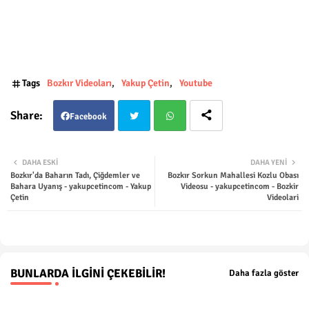
Tags
Bozkır Videoları
Yakup Çetin
Youtube
Facebook
Twit
Wha
DAHA ESKI
DAHA YENI
Bozkır'da Baharın Tadı, Çiğdemler ve
Bozkır Sorkun Mahallesi Kozlu Obası
ter
tsap
Bahara Uyanış - yakupcetincom - Yakup
Videosu - yakupcetincom - Bozkir
Çetin
Videolari
p
BUNLARDA İLGINI ÇEKEBILIR!
Daha fazla göster