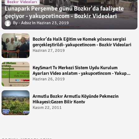
Bozkır Videoları
Lunapark Perşembe günü Bozkır'da faaliyete
geçiyor - yakupcetincom - Bozkir Videolari
Adsız
Haziran 23, 2019
Bozkır’da Halk Eğitim ve Komek yılsonu sergisi
gerçekleştirildi- yakupcetincom - Bozkir Videolari
Haziran 27, 2019
KeySmart Tv Merkezi Sistem Uydu Kurulum
Ayarları Video anlatım - yakupcetincom - Yakup
Çetin
Haziran 26, 2019
Armutlu Bozkır Armutlu Köyünde Pekmezin
Hikayesi:Gezen Bilir Kontv
Kasım 22, 2011