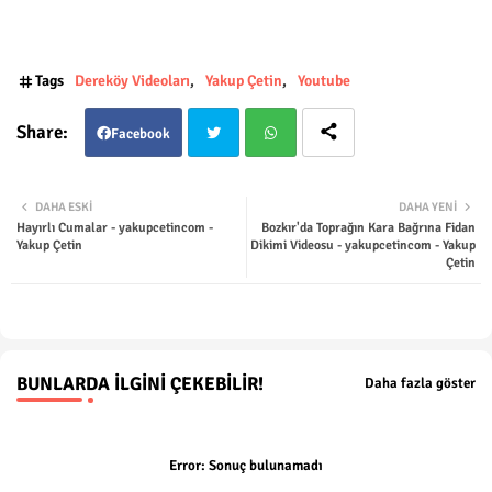
Tags
Dereköy Videoları
Yakup Çetin
Youtube
Facebook
Twit
Wha
DAHA ESKI
DAHA YENI
Hayırlı Cumalar - yakupcetincom -
Bozkır'da Toprağın Kara Bağrına Fidan
ter
tsap
Yakup Çetin
Dikimi Videosu - yakupcetincom - Yakup
Çetin
p
BUNLARDA İLGINI ÇEKEBILIR!
Daha fazla göster
Error:
Sonuç bulunamadı