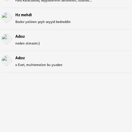
Fard karacaardıç seyyidlerinin secereleri, İstanbu...
Hz mehdi
Bozkır yolören şeyh seyyid bedreddin
Adsız
neden olmasin:)
Adsız
o Evet, muhtemelen bu yuzden