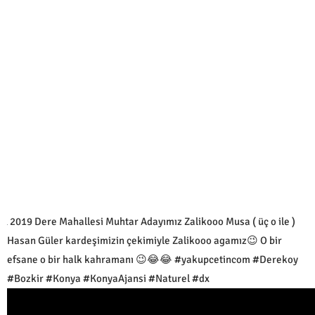
2019 Dere Mahallesi Muhtar Adayımız Zalikooo Musa ( üç o ile )
Hasan Güler kardeşimizin çekimiyle Zalikooo agamız😉 O bir
efsane o bir halk kahramanı 😉😂😂 #yakupcetincom #Derekoy
#Bozkir #Konya #KonyaAjansi #Naturel #dx