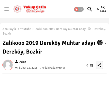
Aug
6
2026
Ana Sayfa
Youtube
Zalikooo 2019 Dereköy Muhtar adayı 😂 - Dereköy,
Bozkir
Zalikooo 2019 Dereköy Muhtar adayı 😂 -
Dereköy, Bozkir
person
Adsız
share
0
Şubat 13, 2018
0 dakikada okunur