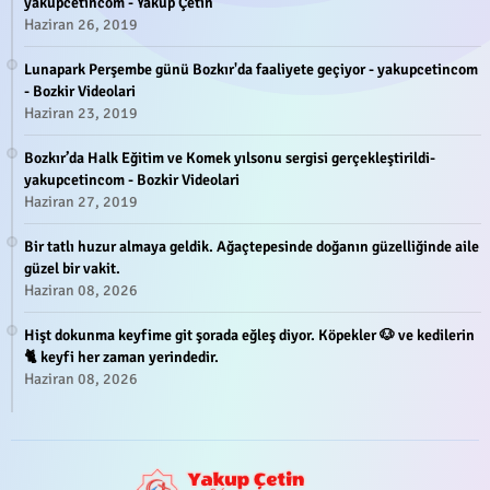
yakupcetincom - Yakup Çetin
Haziran 26, 2019
Lunapark Perşembe günü Bozkır'da faaliyete geçiyor - yakupcetincom
- Bozkir Videolari
Haziran 23, 2019
Bozkır’da Halk Eğitim ve Komek yılsonu sergisi gerçekleştirildi-
yakupcetincom - Bozkir Videolari
Haziran 27, 2019
Bir tatlı huzur almaya geldik. Ağaçtepesinde doğanın güzelliğinde aile
güzel bir vakit.
Haziran 08, 2026
Hişt dokunma keyfime git şorada eğleş diyor. Köpekler 🐶 ve kedilerin
🐈 keyfi her zaman yerindedir.
Haziran 08, 2026