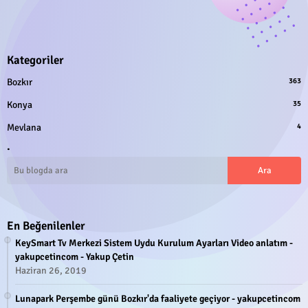
Kategoriler
Bozkır
363
Konya
35
Mevlana
4
.
En Beğenilenler
KeySmart Tv Merkezi Sistem Uydu Kurulum Ayarları Video anlatım -
yakupcetincom - Yakup Çetin
Haziran 26, 2019
Lunapark Perşembe günü Bozkır'da faaliyete geçiyor - yakupcetincom