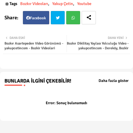
Tags
Bozkır Videoları
Yakup Çetin
Youtube
Facebook
Twit
Wha
DAHA ESKI
DAHA YENI
Bozkır Asartepeden Video Görünümü -
Bozkır Dikilitaş Yaylası Yolculuğu Video -
ter
tsap
yakupcetincom - Bozkir Videolari
yakupcetincom - Dereköy, Bozkir
p
BUNLARDA İLGINI ÇEKEBILIR!
Daha fazla göster
Error:
Sonuç bulunamadı