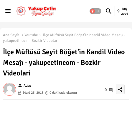
Aug
9
2026
Ana Sayfa
Youtube
İlçe Müftüsü Seyit Böğet'in Kandil Video Mesajı -
yakupcetincom - Bozkir Videolari
İlçe Müftüsü Seyit Böğet'in Kandil Video
Mesajı - yakupcetincom - Bozkir
Videolari
person
Adsız
share
0
Mart 23, 2018
0 dakikada okunur