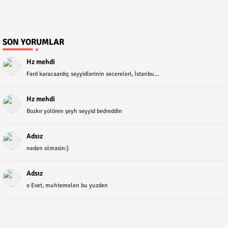
SON YORUMLAR
Hz mehdi
Fard karacaardıç seyyidlerinin secereleri, İstanbu...
Hz mehdi
Bozkır yolören şeyh seyyid bedreddin
Adsız
neden olmasin:)
Adsız
o Evet, muhtemelen bu yuzden