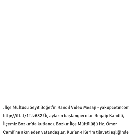
İlçe Müftüsü Seyit Böğet'in Kandil Video Mesajı - yakupcetincom
http://ift.tt/1TJz682 ​Üç ayların başlangıcı olan Regaip Kandili,
İlçemiz Bozkır'da kutlandı. Bozkır İlçe Müftülüğü Hz. Ömer
Camii'ne akın eden vatandaşlar, Kur'an-ı Kerim tilaveti eşliğinde