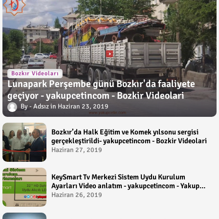
Bozkır Videoları
Lunapark Perşembe günü Bozkır'da faaliyete
geçiyor - yakupcetincom - Bozkir Videolari
Adsız
Haziran 23, 2019
Bozkır’da Halk Eğitim ve Komek yılsonu sergisi
gerçekleştirildi- yakupcetincom - Bozkir Videolari
Haziran 27, 2019
KeySmart Tv Merkezi Sistem Uydu Kurulum
Ayarları Video anlatım - yakupcetincom - Yakup
Çetin
Haziran 26, 2019