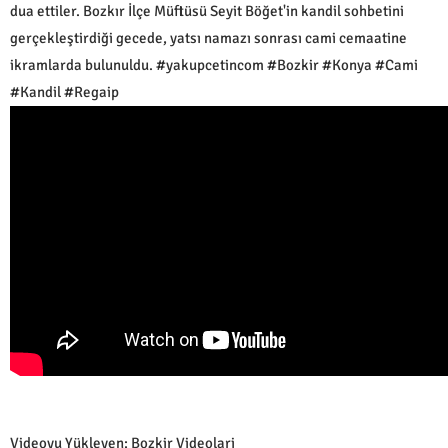
dua ettiler. Bozkır İlçe Müftüsü Seyit Böğet'in kandil sohbetini
gerçekleştirdiği gecede, yatsı namazı sonrası cami cemaatine
ikramlarda bulunuldu. #yakupcetincom #Bozkir #Konya #Cami
#Kandil #Regaip
Videoyu Yükleyen: Bozkir Videolari