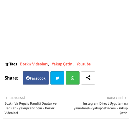
Tags
Bozkır Videoları
Yakup Çetin
Youtube
Facebook
Twit
Wha
DAHA ESKI
DAHA YENI
Bozkır'da Regaip Kandili Dualar ve
Instagram Direct Uygulaması
ter
tsap
İlahiler - yakupcetincom - Bozkir
yayınlandı - yakupcetincom - Yakup
Videolari
Çetin
p