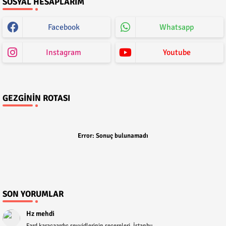
SOSYAL HESAPLARIM
Facebook
Whatsapp
Instagram
Youtube
GEZGININ ROTASI
Error:
Sonuç bulunamadı
SON YORUMLAR
Hz mehdi
Fard karacaardıç seyyidlerinin secereleri, İstanbu...