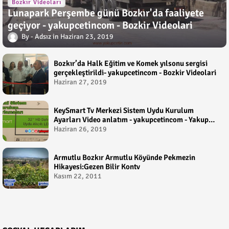
Bozkır Videoları
Lunapark Perşembe günü Bozkır'da faaliyete
geçiyor - yakupcetincom - Bozkir Videolari
Adsız
Haziran 23, 2019
Bozkır’da Halk Eğitim ve Komek yılsonu sergisi
gerçekleştirildi- yakupcetincom - Bozkir Videolari
Haziran 27, 2019
KeySmart Tv Merkezi Sistem Uydu Kurulum
Ayarları Video anlatım - yakupcetincom - Yakup
Çetin
Haziran 26, 2019
Armutlu Bozkır Armutlu Köyünde Pekmezin
Hikayesi:Gezen Bilir Kontv
Kasım 22, 2011