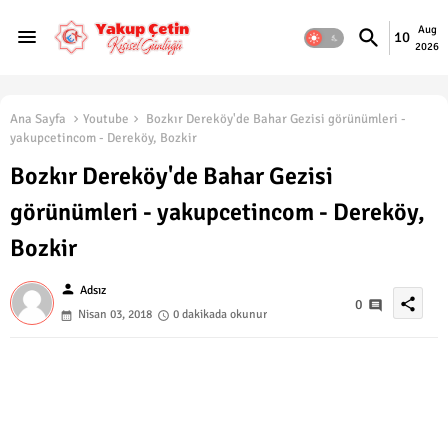
Aug
10
2026
Ana Sayfa
Youtube
Bozkır Dereköy'de Bahar Gezisi görünümleri -
yakupcetincom - Dereköy, Bozkir
Bozkır Dereköy'de Bahar Gezisi
görünümleri - yakupcetincom - Dereköy,
Bozkir
person
Adsız
share
0
Nisan 03, 2018
0 dakikada okunur