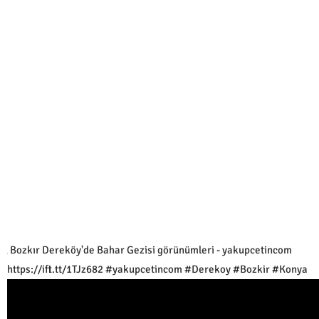
Bozkır Dereköy'de Bahar Gezisi görünümleri - yakupcetincom
https://ift.tt/1TJz682 #yakupcetincom #Derekoy #Bozkir #Konya