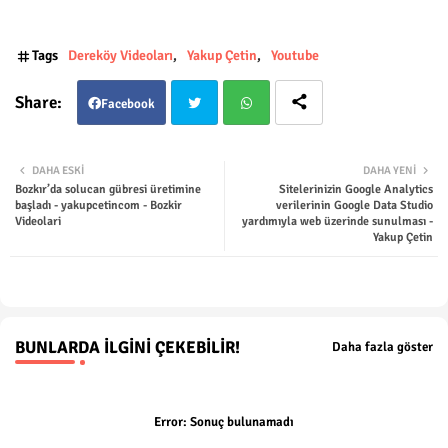
Tags
Dereköy Videoları
Yakup Çetin
Youtube
Facebook
Twit
Wha
DAHA ESKI
DAHA YENI
Bozkır’da solucan gübresi üretimine
Sitelerinizin Google Analytics
ter
tsap
başladı - yakupcetincom - Bozkir
verilerinin Google Data Studio
Videolari
yardımıyla web üzerinde sunulması -
Yakup Çetin
p
BUNLARDA İLGINI ÇEKEBILIR!
Daha fazla göster
Error:
Sonuç bulunamadı