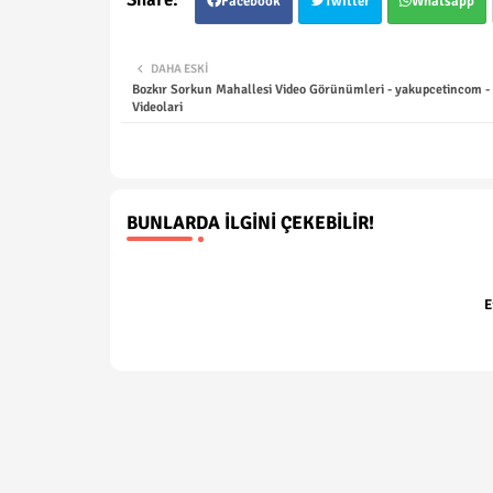
Facebook
Twitter
Whatsapp
DAHA ESKI
Bozkır Sorkun Mahallesi Video Görünümleri - yakupcetincom - 
Videolari
BUNLARDA İLGINI ÇEKEBILIR!
E