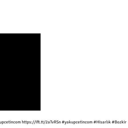
upcetincom https://ift.tt/2aTvRSn #yakupcetincom #Hisarlık #Bozkir