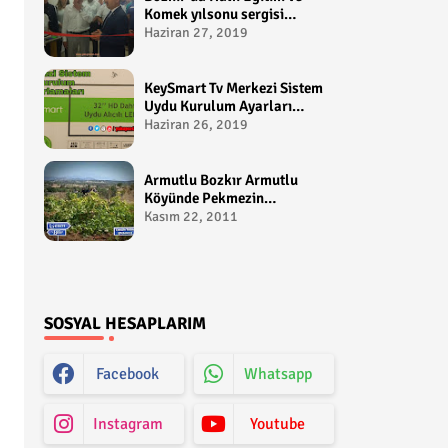
Komek yılsonu sergisi
gerçekleştirildi-
Haziran 27, 2019
yakupcetincom - Bozkir
Videolari
KeySmart Tv Merkezi Sistem
Uydu Kurulum Ayarları
Video anlatım -
Haziran 26, 2019
yakupcetincom - Yakup
Çetin
Armutlu Bozkır Armutlu
Köyünde Pekmezin
Hikayesi:Gezen Bilir Kontv
Kasım 22, 2011
SOSYAL HESAPLARIM
Facebook
Whatsapp
Instagram
Youtube