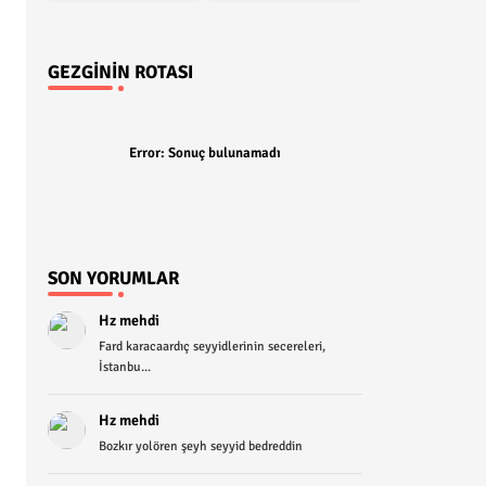
GEZGININ ROTASI
Error:
Sonuç bulunamadı
SON YORUMLAR
Hz mehdi
Fard karacaardıç seyyidlerinin secereleri,
İstanbu...
Hz mehdi
Bozkır yolören şeyh seyyid bedreddin