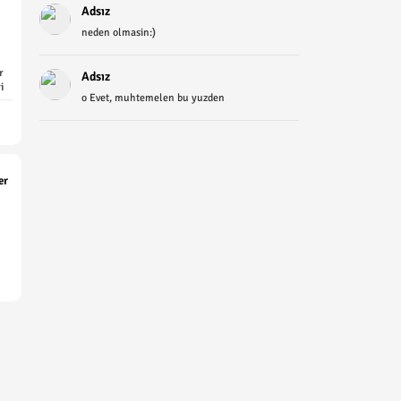
Adsız
neden olmasin:)
r
Adsız
i
o Evet, muhtemelen bu yuzden
er