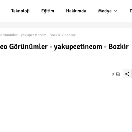
Teknoloji
Eğitim
Hakkımda
Medya
D
Görünümler - yakupcetincom - Bozkir Videolari
deo Görünümler - yakupcetincom - Bozkir
share
0