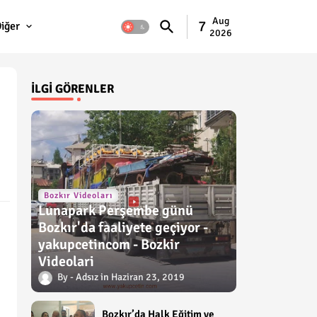
Aug
7
iğer
2026
İLGI GÖRENLER
Bozkır Videoları
Lunapark Perşembe günü
Bozkır'da faaliyete geçiyor -
yakupcetincom - Bozkir
Videolari
Adsız
Haziran 23, 2019
Bozkır’da Halk Eğitim ve