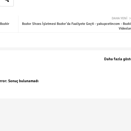
DAHA YENI
Bozkir
Bozkır Shoes İşletmesi Bozkır'da Faaliyete Geçti - yakupcetincom - Bozki
Videolar
Daha fazla göst
rror:
Sonuç bulunamadı