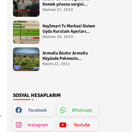
Komek yılsonu sergisi
gerçekleştirildi-
Haziran 27, 2019
yakupcetincom - Bozkir
Videolari
KeySmart Tv Merkezi Sistem
Uydu Kurulum Ayarları
Video anlatım -
Haziran 26, 2019
yakupcetincom - Yakup
Çetin
Armutlu Bozkır Armutlu
Köyünde Pekmezin
Hikayesi:Gezen Bilir Kontv
Kasım 22, 2011
SOSYAL HESAPLARIM
Facebook
Whatsapp
,
Instagram
Youtube