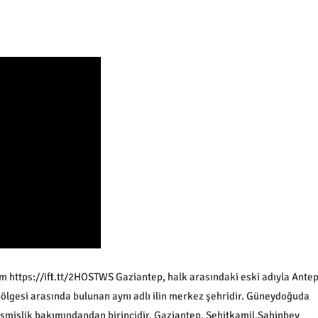
 https://ift.tt/2HOSTWS Gaziantep, halk arasındaki eski adıyla Antep
ölgesi arasında bulunan aynı adlı ilin merkez şehridir. Güneydoğuda
lişmişlik bakımındandan birincidir. Gaziantep, Şehitkamil,Şahinbey