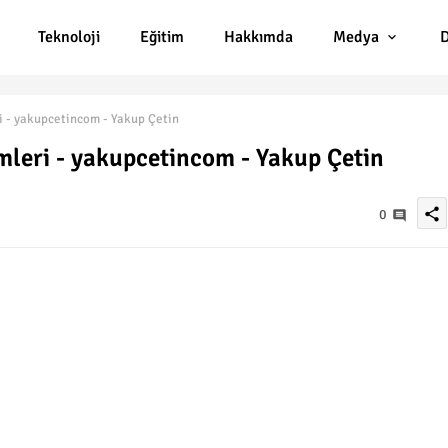
Teknoloji
Eğitim
Hakkımda
Medya
D
 - yakupcetincom - Yakup Çetin
leri - yakupcetincom - Yakup Çetin
share
0