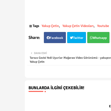
Tags
Yakup Çetin
Yakup Çetin Videoları
Youtube
Facebook
Twitter
Whatsapp
DAHA ESKI
Tarsus Gezisi Yedi Uyurlar Mağarası Video Görünümü - yakupce
Yakup Çetin
BUNLARDA İLGINI ÇEKEBILIR!
E