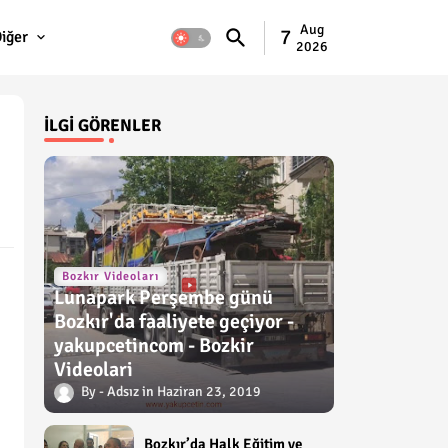
Aug
7
iğer
2026
İLGI GÖRENLER
Bozkır Videoları
Lunapark Perşembe günü
Bozkır'da faaliyete geçiyor -
yakupcetincom - Bozkir
Videolari
Adsız
Haziran 23, 2019
Bozkır’da Halk Eğitim ve