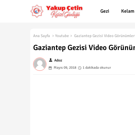
Gezi
Kelam
Ana Sayfa
Youtube
Gaziantep Gezisi Video Görünümleri
Gaziantep Gezisi Video Görünüm
person
Adsız
Mayıs 09, 2018
1 dakikada okunur