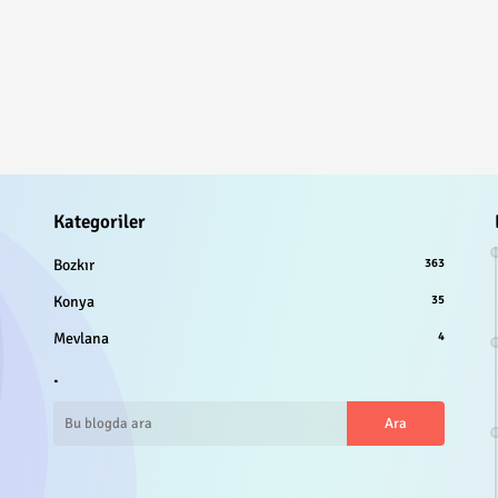
Kategoriler
Bozkır
363
Konya
35
Mevlana
4
.