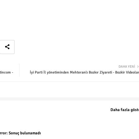
DAHA YENI
tincom -
İyi Parti İl yönetiminden Mehteranlı Bozkır Ziyareti - Bozkir Videolar
Daha fazla göst
rror:
Sonuç bulunamadı