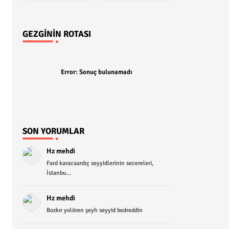
GEZGININ ROTASI
Error:
Sonuç bulunamadı
SON YORUMLAR
Hz mehdi
Fard karacaardıç seyyidlerinin secereleri,
İstanbu...
Hz mehdi
Bozkır yolören şeyh seyyid bedreddin