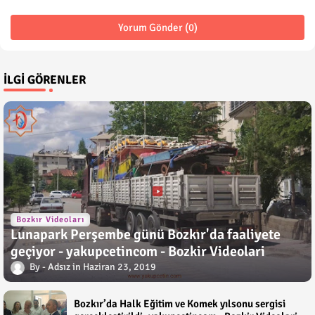
Yorum Gönder (0)
İLGI GÖRENLER
Bozkır Videoları
Lunapark Perşembe günü Bozkır'da faaliyete
geçiyor - yakupcetincom - Bozkir Videolari
Adsız
Haziran 23, 2019
Bozkır’da Halk Eğitim ve Komek yılsonu sergisi