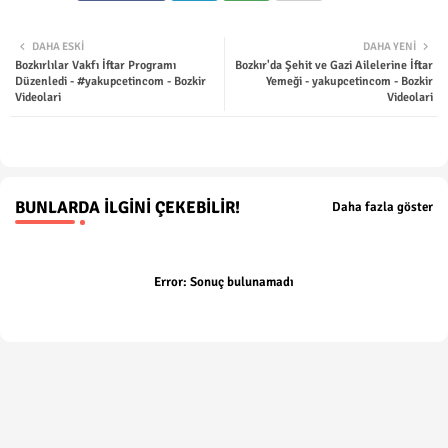
Twit
Wha
DAHA ESKI
DAHA YENI
Bozkırlılar Vakfı İftar Programı
Bozkır'da Şehit ve Gazi Ailelerine İftar
ter
tsap
Düzenledi - #yakupcetincom - Bozkir
Yemeği - yakupcetincom - Bozkir
Videolari
Videolari
p
BUNLARDA İLGINI ÇEKEBILIR!
Daha fazla göster
Error:
Sonuç bulunamadı