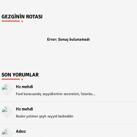
GEZGININ ROTASI
Error:
Sonuç bulunamadı
SON YORUMLAR
Hz mehdi
Fard karacaardıç seyyidlerinin secereleri, İstanbu...
Hz mehdi
Bozkır yolören şeyh seyyid bedreddin
Adsız