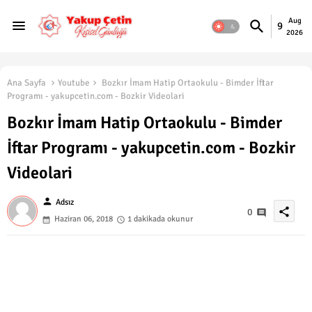
Aug
9
2026
Ana Sayfa
Youtube
Bozkır İmam Hatip Ortaokulu - Bimder İftar
Programı - yakupcetin.com - Bozkir Videolari
Bozkır İmam Hatip Ortaokulu - Bimder
İftar Programı - yakupcetin.com - Bozkir
Videolari
person
Adsız
share
0
Haziran 06, 2018
1 dakikada okunur