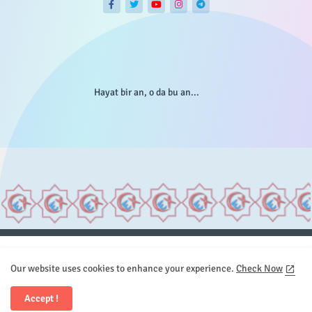
Hayat bir an, o da bu an...
Anasayfa
Hakkımızda
Gizlilik Telif
İstatistikler
Our website uses cookies to enhance your experience.
Check Now
Sitemap
İletişim
Accept !
All Right Reserved Copyright © Element.X