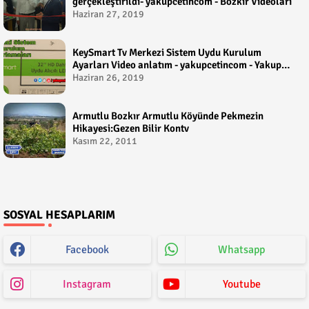
gerçekleştirildi- yakupcetincom - Bozkir Videolari
Haziran 27, 2019
KeySmart Tv Merkezi Sistem Uydu Kurulum
Ayarları Video anlatım - yakupcetincom - Yakup
Çetin
Haziran 26, 2019
Armutlu Bozkır Armutlu Köyünde Pekmezin
Hikayesi:Gezen Bilir Kontv
Kasım 22, 2011
SOSYAL HESAPLARIM
Facebook
Whatsapp
Instagram
Youtube