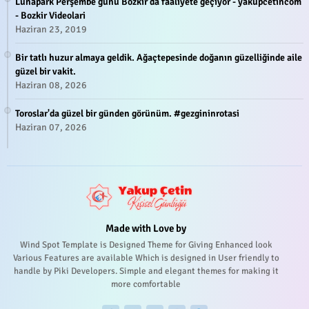
Lunapark Perşembe günü Bozkır'da faaliyete geçiyor - yakupcetincom
- Bozkir Videolari
Haziran 23, 2019
Bir tatlı huzur almaya geldik. Ağaçtepesinde doğanın güzelliğinde aile
güzel bir vakit.
Haziran 08, 2026
Toroslar'da güzel bir günden görünüm. #gezgininrotasi
Haziran 07, 2026
Made with Love by
Wind Spot Template is Designed Theme for Giving Enhanced look
Various Features are available Which is designed in User friendly to
handle by Piki Developers. Simple and elegant themes for making it
more comfortable